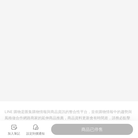
回饋。 5. 點數回饋會扣除所有折扣優惠後之最終發票金額計算，
實際回饋請依LINE購物通知為主。 6. 訂單如有使用東森購物
ETMall站內之折扣優惠(包含但不限於東森幣、樂透金、東森現金
券等)，不具點數回饋資格。詳細請依東森購物ETMall之結帳頁面
顯示為準。 7. LINE購物設有「單一商品最高回饋點數」機制(特
殊活動時開放「回饋無上限」)，以同一訂單中同一商品不論件數
計算，並依訂單成立時間當下LINE購物所設定的回饋機制為準。
8. LINE購物為購物資訊整合性平台，商品資料更新會有時間差，
如顯示之商品規格、顏色、價位、贈品與東森購物ETMall銷售網
頁不符，以銷售網頁標示為準。 9. 若有贈點爭議，請務必於訂單
日期+180天以內至LINE購物客服洽詢；若超過180天(含)以上進
行申訴，恕無法贈點回饋。 10. 部分點數紅包僅限指定商品使
用，或不適用於無回饋商品。各點數紅包之適用商品與使用條件
請依點數紅包頁面規則為準。
LINE 購物是匯集購物情報與商品資訊的整合性平台，並依購物情報中的趨勢與
風格做合作網路商家的延伸商品推薦，商品資料更新會有時間差，請務必點擊
商品至各合作網路商家，確認現售價與購物條件，一切資訊以合作廠商網頁為
商品已停售
準。
加入筆記
設定到價通知