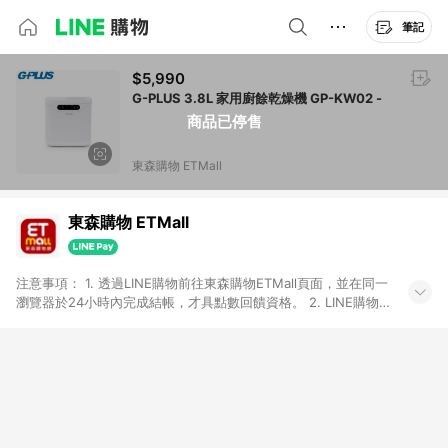
筆記
$5,990
G-PLUS 3.8L 家用廚餘乾燥機 GP-KW02 -
商品已停售
東森購物 ETMall
東森購物 ETMall
注意事項： 1. 透過LINE購物前往東森購物ETMall頁面，並在同一
瀏覽器於24小時內完成結帳，才具點數回饋資格。 2. LINE購物
點數回饋僅限「東森購物ETMall」商品，購買不具返點類別的商
品，以及使用網連通會員、企業福委會員等身份結帳成立之訂
單，皆不在點數回饋範圍內。 3. 如購買以下類別商品，將無法獲
得點數回饋：旅遊/住宿券、餐票券、手錶、精品、珠寶、
APPLE、愛買、虛擬點數卡、悠遊卡、一卡通、icash愛金卡、環
球嚴選、商城、專案商品、「草莓網」全館商品。 4. 如取消訂
單、退貨、退款或購物中登出東森購物ETMall，將無法獲得點數