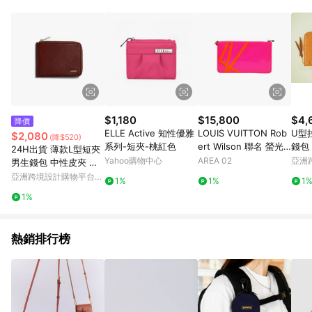
$1,180
$15,800
$4,
降價
ELLE Active 知性優雅
LOUIS VUITTON Rob
U型
$2,080
(降$520)
系列-短夾-桃紅色
ert Wilson 聯名 螢光
錢包
24H出貨 薄款L型短夾
雙面漆皮信封包手拿包
Yahoo購物中心
AREA 02
亞洲
男生錢包 中性皮夾 零
Pinko
錢/4卡 植鞣革
亞洲跨境設計購物平台
1%
1%
1
Pinkoi
1%
熱銷排行榜