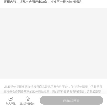
實用內裝，搭配半透明行李箱套，打造不一樣的旅行體驗。
LINE 購物是匯集購物情報與商品資訊的整合性平台，並依購物情報中的趨勢與
風格做合作網路商家的延伸商品推薦，商品資料更新會有時間差，請務必點擊
商品至各合作網路商家，確認現售價與購物條件，一切資訊以合作廠商網頁為
商品已停售
準。
加入筆記
設定到價通知