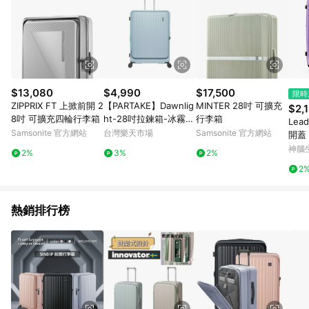
$13,080
$4,990
$17,500
限時
ZIPPRIX FT 上掀前開 2
【PARTAKE】Dawnlig
MINTER 28吋 可擴充
$2,
8吋 可擴充四輪行李箱
ht-28吋拉鍊箱-冰霧藍
行李箱
Lea
/個 PT2056B28IB【A
Samsonite 官方網站
台灣樂天市場
Samsonite 官方網站
開蓋
PP滿額下單10%點數
5吋
神腦
2%
3%
2%
(單一帳號最高1500
2
點)】8/31止
熱銷排行榜