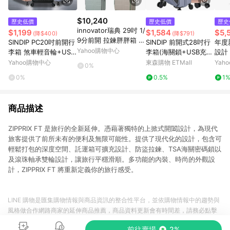
$10,240
歷史低價
歷史低價
歷史
innovator瑞典 29吋 1/
$1,199
$1,584
$5,
(降$400)
(降$791)
9分前開 拉鍊胖胖箱 可
SINDIP PC20吋前開行
SINDIP 前開式28吋行
年度
擴充煞車輪設計 PC 日
Yahoo購物中心
李箱 煞車輕音輪+USB
李箱(海關鎖+USB充電
設計【
本靜音輪 行李箱/旅行
充電+防爆拉鍊+海關
+可加大+煞車輕音輪
ave
Yahoo購物中心
東森購物 ETMall
Yah
0%
箱-多色 INV750
鎖+可加大 20/24/28
+雙層防爆拉鍊)
開式
0%
0.5%
1
吋行李箱
爆拉
選) 
商品描述
ZIPPRIX FT 是旅行的全新延伸。憑藉著獨特的上掀式開闔設計，為現代
旅客提供了前所未有的便利及無限可能性。提供了現代化的設計，包含可
輕鬆打包的深度空間、託運箱可擴充設計、防盜拉鍊、TSA海關密碼鎖以
及滾珠軸承雙輪設計，讓旅行平穩滑順。多功能的內裝、時尚的外觀設
計，ZIPPRIX FT 將重新定義你的旅行感受。
LINE 購物是匯集購物情報與商品資訊的整合性平台，並依購物情報中的趨勢與
風格做合作網路商家的延伸商品推薦，商品資料更新會有時間差，請務必點擊
商品至各合作網路商家，確認現售價與購物條件，一切資訊以合作廠商網頁為
前往賣場
2%