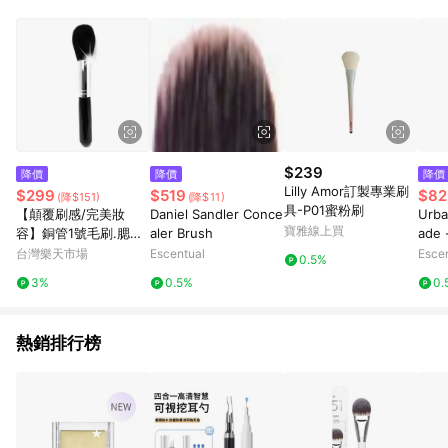
$239
降價
降價
降價
Lilly Amor訂製專業刷
$299
$519
$82
(降$151)
(降$11)
具-P01蜜粉刷
【顛覆刷感/完美妝
Daniel Sandler Conce
Urba
寶雅線上買
容】銅管1號毛刷.腮紅
aler Brush
ade 
刷.修容刷-短柄(單支)
ncil 
台灣樂天市場
Escentual
Esce
0.5%
[51908]
g/0.
3%
0.5%
0.
熱銷排行榜