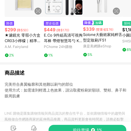
降價
歷史低價
限時
$339
$299
$449
$1,
(雙重省$76)
(降$50)
(降$170)
Solone大藝術家純粹舌
★濾鏡光 零瑕小方盒
E.Co 9件組高清可視掏
小圓
型定妝刷/F51
CR03小檸檬｜精準校
耳棒 帶燈智慧耳勺 KS-
SHI
色
16
康是美網購eShop
｜官
A.M. Fairyland
PChome 24h購物
8
5%
2%
1%
商品描述
完美符合鼻翼輪廓和其他難以刷勻的部位
使用方式：如需達到輕透上色效果，請沾取蜜粉刷於額頭、雙頰、鼻子和
眼周肌膚
LINE 購物是匯集購物情報與商品資訊的整合性平台，並依購物情報中的趨勢與
風格做合作網路商家的延伸商品推薦，商品資料更新會有時間差，請務必點擊
商品至各合作網路商家，確認現售價與購物條件，一切資訊以合作廠商網頁為
前往賣場
1%
準。