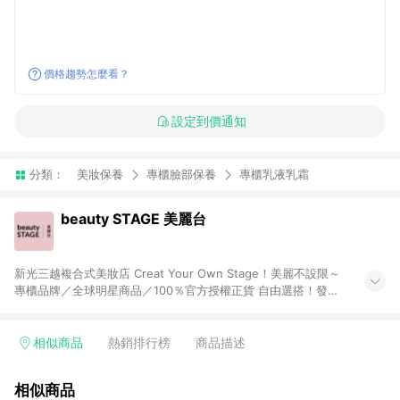
價格趨勢怎麼看？
設定到價通知
分類：
美妝保養
專櫃臉部保養
專櫃乳液乳霜
beauty STAGE 美麗台
新光三越複合式美妝店 Creat Your Own Stage！美麗不設限～
專櫃品牌／全球明星商品／100％官方授權正貨 自由選搭！發覺
自己「獨特」的美，而不是別人要我們成為的樣子
相似商品
熱銷排行榜
商品描述
相似商品