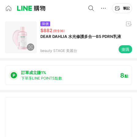
筆記
降價
$882
(降$98)
DEAR DAHLIA 水光修護多合一B5 PDRN乳液
搶購
beauty STAGE 美麗台
訂單成立賺1%
8
點
下單享LINE POINTS點數