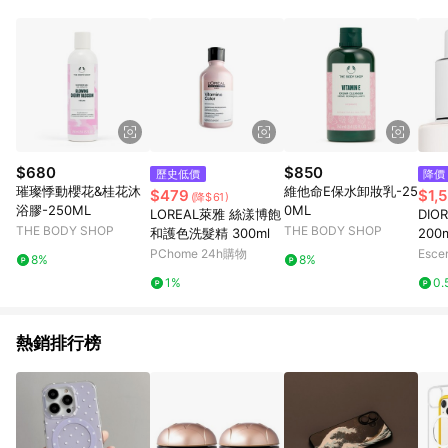
$680
$850
歷史低價
降價
璀璨悸動櫻花&桂花沐
維他命E保水卸妝乳-25
$479
$1,
(降$61)
浴膠-250ML
0ML
LOREAL萊雅 絲漾博飽
DIOR
THE BODY SHOP
THE BODY SHOP
和護色洗髮精 300ml
200
PChome 24h購物
Esce
8%
8%
1%
0.
熱銷排行榜