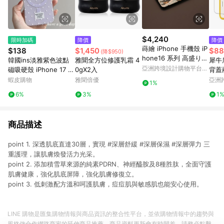
$4,240
限時加碼
降價
降價
蒔繪 iPhone 手機殼 iP
$138
$1,450
$88
(降$950)
hone16 系列 高盛り蒔
韓國ins淡雅紫色波點
雅聞全方位修護乳霜 4
犀牛盾
繪 浪裡富士 葛飾北齋
亞洲跨境設計購物平台
磁吸硬殼 iPhone 17 Pr
0gX2入
背蓋
富嶽三十六景 山中漆器
Pinkoi
o Max 15 14 13 手機
殼 fo
蝦皮購物
雅聞倍優
亞洲
1%
殼 防摔殼 保護殼
Pinko
6%
3%
1
商品描述
point 1. 深透肌底直達30層，實現 #深層舒緩 #深層保濕 #深層彈力 三
重護理，讓肌膚煥發活力光采。
point 2. 添加積雪草來源的純素PDRN、神經醯胺及8種胜肽，全面守護
肌膚健康，強化肌底屏障，強化肌膚修復立。
point 3. 低刺激配方溫和呵護肌膚，痘痘肌與敏感肌也能安心使用。
LINE 購物是匯集購物情報與商品資訊的整合性平台，並依購物情報中的趨勢與
風格做合作網路商家的延伸商品推薦，商品資料更新會有時間差，請務必點擊