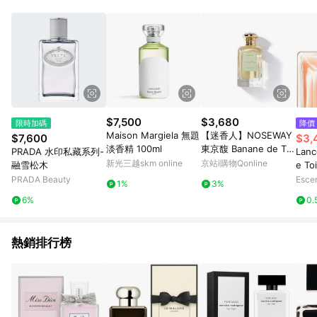
$7,500
$3,680
限時加碼
降價
Maison Margiela 無題
【迷香人】NOSEWAY
$7,600
$3,
淡香精 100ml
東京馥 Banane de To
PRADA 水印私藏系列-
Lanc
kyo 100ML
新光三越skm online
京站i購物Qonline
融雪松木
e To
ml
PRADA Beauty
Esce
1%
3%
6%
0.
熱銷排行榜