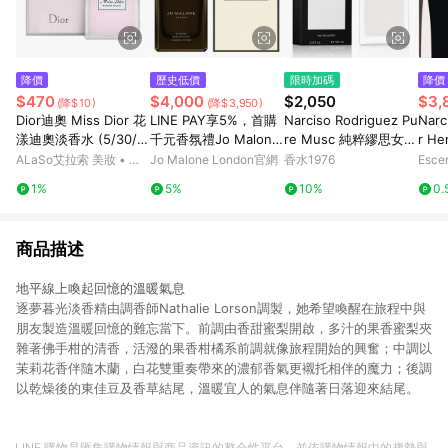
降價
歷史低價
限時加碼
降價
$470
$4,000
$2,050
$3,
(降$10)
(降$3,950)
Dior迪奧 Miss Dior 花
LINE PAY享5%，首購
Narciso Rodriguez Pu
Narc
漾迪奧淡香水 (5/30/5
千元香氛禮Jo Malone
re Musc 純粹繆思女性
r He
0/100ml)
London 絲柏與葡萄藤
淡香精
Spra
ALaSo艾拉索 美妝 • 保
Jo Malone London官網
香水1976
Esce
芳醇香水
養 • 香氛
1%
5%
10%
0.
商品描述
地平線上喚起回憶的溫暖氣息
逐夢暮光淡香精由調香師Nathalie Lorson調製，她希望喚醒在旅程中與
朋友製造溫暖回憶的難忘當下。前調由香甜蜜梨開啟，多汁的果香蜜梨夾
雜著佛手柑的清香，活潑的果香柑橘系前調就像旅程開始的興奮；中調以
茉莉花香伴隨木蘭，白花雙重奏帶來的濃郁香氣更襯托相伴的魔力；後調
以乾燥後的東佳豆及香草結尾，溫暖宜人的氣息伴隨著日落迎來結尾。
LINE 購物是匯集購物情報與商品資訊的整合性平台，並依購物情報中的趨勢與