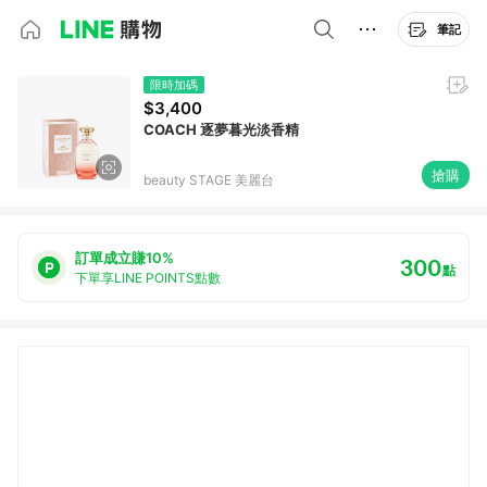
筆記
限時加碼
$3,400
COACH 逐夢暮光淡香精
搶購
beauty STAGE 美麗台
訂單成立賺10%
300
點
下單享LINE POINTS點數