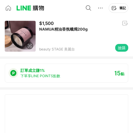
筆記
$1,500
NAMUA精油香氛蠟燭200g
搶購
beauty STAGE 美麗台
訂單成立賺1%
15
點
下單享LINE POINTS點數