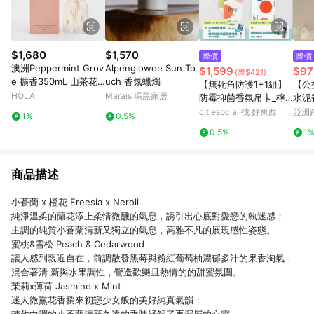
$1,680
$1,570
降價
降價
澳洲Peppermint Grov
Alpenglowee Sun To
$1,599
$97
(降$421)
e 擴香350mL 山茶花
uch 香氛蠟燭
【無死角防護1+1組】
【公
與蓮花
HOLA
Marais 瑪黑家居
防霉抑菌香氛吊卡_檸
水泥
檬紅茶_單包組(共3片)
煙燻
citiesocial 找 好東西
亞洲
1%
0.5%
+防霉抑菌香氛長方卡_
Pinko
0.5%
1
迷迭山林_單包組
商品描述
小蒼蘭 x 橙花 Freesia x Neroli
純淨溫柔的蘭花添上柔情微醺的氣息，誘引出⼼底對愛戀的執迷感；
主調的純質⼩蒼蘭清新⼜獨立的氣息，⾼雅不凡的展現感性姿態。
蜜桃&雪松 Peach & Cedarwood
讓⼈感到親近⾃在，前調散發⿊莓與粉紅葡萄柚濃郁多汁的果香淘氣，
混合著清 新與⽔果調性，營造歡樂且熱情的的甜蜜氛圍。
茉莉x薄荷 Jasmine x Mint
迷⼈微熏花香捎來初戀少女般的美好純真氣韻；