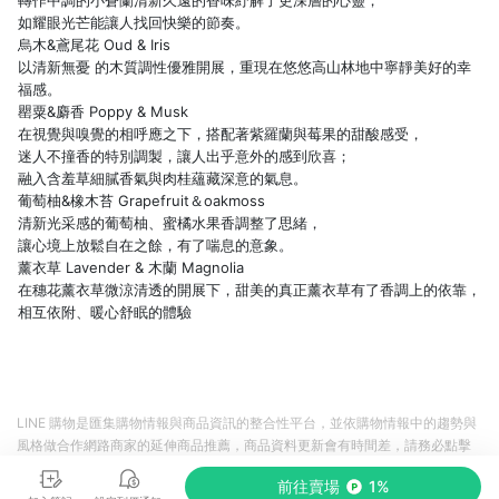
轉作中調的⼩蒼蘭清新久遠的香味紓解了更深層的⼼靈，
如耀眼光芒能讓⼈找回快樂的節奏。
烏⽊&鳶尾花 Oud & Iris
以清新無憂 的⽊質調性優雅開展，重現在悠悠⾼⼭林地中寧靜美好的幸
福感。
罌粟&麝香 Poppy & Musk
在視覺與嗅覺的相呼應之下，搭配著紫羅蘭與莓果的甜酸感受，
迷⼈不撞香的特別調製，讓⼈出乎意外的感到欣喜；
融入含羞草細膩香氣與⾁桂蘊藏深意的氣息。
葡萄柚&橡⽊苔 Grapefruit＆oakmoss
清新光采感的葡萄柚、蜜橘⽔果香調整了思緒，
讓⼼境上放鬆⾃在之餘，有了喘息的意象。
薰衣草 Lavender & 木蘭 Magnolia
在穗花薰衣草微涼清透的開展下，甜美的真正薰衣草有了香調上的依靠，
相互依附、暖心舒眠的體驗
LINE 購物是匯集購物情報與商品資訊的整合性平台，並依購物情報中的趨勢與
風格做合作網路商家的延伸商品推薦，商品資料更新會有時間差，請務必點擊
商品至各合作網路商家，確認現售價與購物條件，一切資訊以合作廠商網頁為
前往賣場
1%
準。