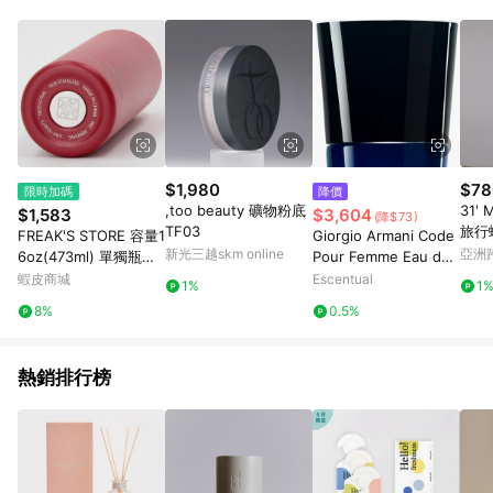
$1,980
$78
限時加碼
降價
,too beauty 礦物粉底
31' 
$1,583
$3,604
(降$73)
TF03
旅行
FREAK'S STORE 容量1
Giorgio Armani Code
新光三越skm online
亞洲
6oz(473ml) 單獨瓶身
Pour Femme Eau de
Pinko
WOC
Parfum Spray 75ml
蝦皮商城
Escentual
1%
1
8%
0.5%
熱銷排行榜