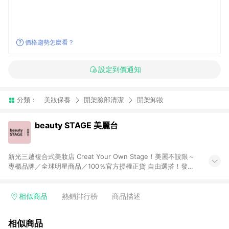
價格趨勢怎麼看？
設定到價通知
分類：
美妝保養
開架臉部清潔
開架卸妝
beauty STAGE 美麗台
新光三越複合式美妝店 Creat Your Own Stage！美麗不設限～
專櫃品牌／全球明星商品／100％官方授權正貨 自由選搭！發覺
自己「獨特」的美，而不是別人要我們成為的樣子
相似商品
熱銷排行榜
商品描述
相似商品