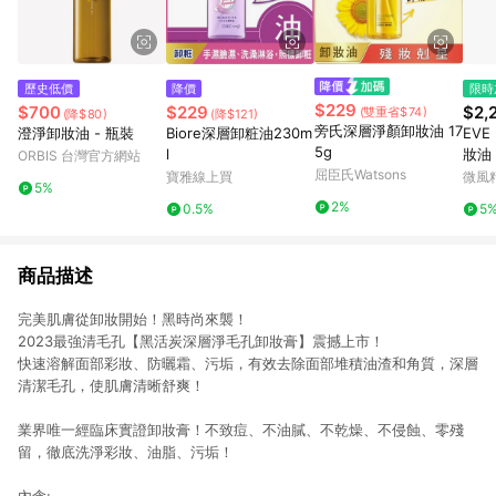
歷史低價
降價
限時
$229
$700
$229
$2,
(雙重省$74)
(降$80)
(降$121)
旁氏深層淨顏卸妝油 17
澄淨卸妝油 - 瓶裝
Biore深層卸粧油230m
EVE
5g
l
妝油
ORBIS 台灣官方網站
屈臣氏Watsons
寶雅線上買
微風
5%
2%
0.5%
5
商品描述
完美肌膚從卸妝開始！黑時尚來襲！
2023最強清毛孔【黑活炭深層淨毛孔卸妝膏】震撼上市！
快速溶解面部彩妝、防曬霜、污垢，有效去除面部堆積油渣和角質，深層
清潔毛孔，使肌膚清晰舒爽！
業界唯一經臨床實證卸妝膏！不致痘、不油膩、不乾燥、不侵蝕、零殘
留，徹底洗淨彩妝、油脂、污垢！