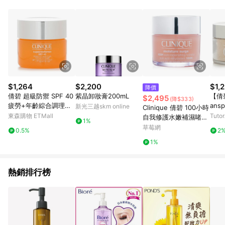
$1,264
$2,200
$1,
降價
倩碧 超級防禦 SPF 40
紫晶卸妝膏200mL
【倩碧
$2,495
(降$333)
疲勞+年齡綜合調理霜-
ansp
新光三越skm online
Clinique 倩碧 100小時
極乾至偏乾膚質組合30
東森購物 ETMall
Tuto
自我修護水嫩補濕啫喱
1%
ml/1oz
125ml/4oz-保濕及護
草莓網
0.5%
2
理
1%
熱銷排行榜