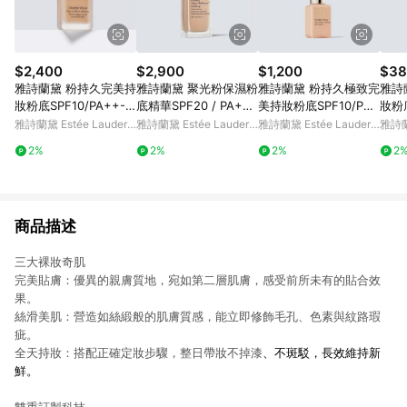
$2,400
$2,900
$1,200
$38
雅詩蘭黛 粉持久完美持
雅詩蘭黛 聚光粉保濕粉
雅詩蘭黛 粉持久極致完
雅詩
妝粉底SPF10/PA++- I
底精華SPF20 / PA++
美持妝粉底SPF10/PA+
妝粉
U摯愛同款
+
+
雅詩蘭黛 Estée Lauder
雅詩蘭黛 Estée Lauder
雅詩蘭黛 Estée Lauder
雅詩蘭黛
官網
官網
官網
官網
2%
2%
2%
2
商品描述
三大裸妝奇肌
完美貼膚：優異的親膚質地，宛如第二層肌膚，感受前所未有的貼合效
果。
絲滑美肌：營造如絲緞般的肌膚質感，能立即修飾毛孔、色素與紋路瑕
疵。
全天持妝：搭配正確定妝步驟，整日帶妝不掉漆
、不斑駁，長效維持新
鮮。