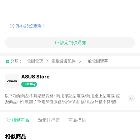
價格趨勢怎麼看？
設定到價通知
分類：
電腦電玩
電腦週邊配件
一般電腦螢幕
ASUS Store
以下種類商品不具贈點資格: 商用筆記型電腦/商用桌上型電腦 虛
擬商品: 如 軟體 / 筆電加值服務/延伸保固 福利品/外箱不良/贈品/
專案商品/訂閱制產品 運送方式選擇門市取貨訂單 有使用特定
ASUS Store折扣碼[VIP、COM]開頭折扣碼、員工或企業優惠
（若發票打統編視為企業優惠）以及其他專案折扣碼 部份產品不
相似商品
熱銷排行榜
商品描述
參與贈點資格，詳情可參考ASUS Store FAQ頁面說明，實際金
額計算以LINE購物通知為主 以下筆電/桌機不具贈點資格： • 商
相似商品
用筆電系列(B/P/Pro-)、Chromebook 系列(C) • 迷你桌機系列