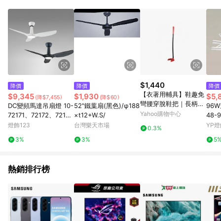
(PN/PB/VC/Chromebox)、DIY桌機(Powered by ASUS) • 商用
AIO (E)系列
$1,440
降價
降價
降價
【衣著用輔具】鞋趣免
$9,345
$1,930
$5,
(降$7,455)
(降$60)
彎腰穿脫鞋把｜長柄鞋
DC變頻馬達吊扇燈 10-
52"鐵葉扇(黑色)/φ188
96W
拔、穿鞋輔具、銀髮
Yahoo購物中心
72171、72172、7217
×t12+W.S/
48-9
族、孕婦用品、站立鞋
3、72174
燈飾123
台灣樂天市場
YP燈
0.3%
拔
3%
3%
5
熱銷排行榜