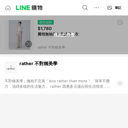
筆記
限時加碼
$1,780
圓領無袖異材質拼接上衣
商品已停售
rather 不對稱美學
rather 不對稱美學
不對稱美學 ; 擁抱不完美 “ less rather than more ” 「簡單不費
力，演繹多樣的生活魅力」 rather 因應多元場合與生活情境，將
時尚確實地帶入日常， 在生活中投其所愛，在工作中游刃其中；
對細節、生活與質感有所要求，在不對稱的生活中，取得平衡。
品牌定位以「永恆時尚」為核心，重審物品的價值性。 有意識的
永續時刻，為地球帶來更多保護，也為我們的生命整理出更多空
間。 不局限於任何狀況、場合，我們傳達的是雋永，是能夠成為
日常穿搭的永續時尚 「 一時的潮流會褪色，風格才是永恆 」
rather 台灣女裝設計品牌