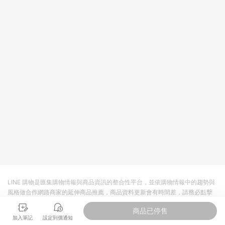
LINE 購物是匯集購物情報與商品資訊的整合性平台，並依購物情報中的趨勢與
風格做合作網路商家的延伸商品推薦，商品資料更新會有時間差，請務必點擊
商品至各合作網路商家，確認現售價與購物條件，一切資訊以合作廠商網頁為
商品已停售
準。
加入筆記
設定到價通知