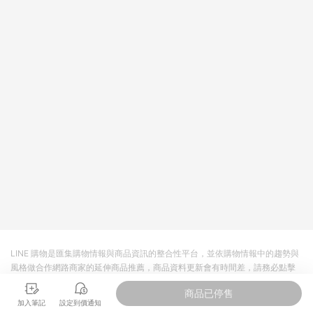
LINE 購物是匯集購物情報與商品資訊的整合性平台，並依購物情報中的趨勢與
風格做合作網路商家的延伸商品推薦，商品資料更新會有時間差，請務必點擊
商品至各合作網路商家，確認現售價與購物條件，一切資訊以合作廠商網頁為
商品已停售
準。
加入筆記
設定到價通知