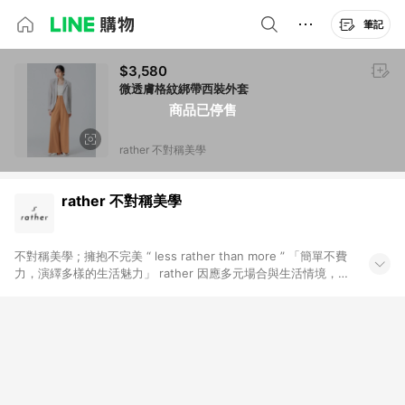
筆記
$3,580
微透膚格紋綁帶西裝外套
商品已停售
rather 不對稱美學
rather 不對稱美學
不對稱美學 ; 擁抱不完美 “ less rather than more ” 「簡單不費
力，演繹多樣的生活魅力」 rather 因應多元場合與生活情境，將
時尚確實地帶入日常， 在生活中投其所愛，在工作中游刃其中；
對細節、生活與質感有所要求，在不對稱的生活中，取得平衡。
品牌定位以「永恆時尚」為核心，重審物品的價值性。 有意識的
永續時刻，為地球帶來更多保護，也為我們的生命整理出更多空
間。 不局限於任何狀況、場合，我們傳達的是雋永，是能夠成為
日常穿搭的永續時尚 「 一時的潮流會褪色，風格才是永恆 」
rather 台灣女裝設計品牌