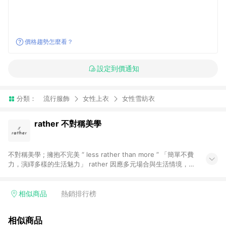
價格趨勢怎麼看？
設定到價通知
分類：
流行服飾
女性上衣
女性雪紡衣
rather 不對稱美學
不對稱美學 ; 擁抱不完美 “ less rather than more ” 「簡單不費
力，演繹多樣的生活魅力」 rather 因應多元場合與生活情境，將
時尚確實地帶入日常， 在生活中投其所愛，在工作中游刃其中；
對細節、生活與質感有所要求，在不對稱的生活中，取得平衡。
品牌定位以「永恆時尚」為核心，重審物品的價值性。 有意識的
相似商品
熱銷排行榜
永續時刻，為地球帶來更多保護，也為我們的生命整理出更多空
間。 不局限於任何狀況、場合，我們傳達的是雋永，是能夠成為
相似商品
日常穿搭的永續時尚 「 一時的潮流會褪色，風格才是永恆 」