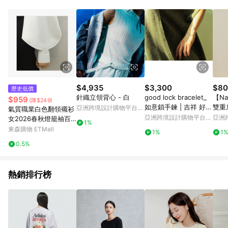
rather 台灣女裝設計品牌
$4,935
$3,300
$80
歷史低價
針織立領背心 - 白
good lock bracelet_
【Na
$959
(降$249)
如意鎖手鍊 | 吉祥 好運
雙重
亞洲跨境設計購物平台
氣質職業白色翻領襯衫
護身符 設計師手作
Pinkoi
亞洲跨境設計購物平台
亞洲
女2026春秋燈籠袖百
1%
Pinkoi
Pinko
搭通勤OL設計感洋氣襯
東森購物 ETMall
1%
1
衣
0.5%
熱銷排行榜