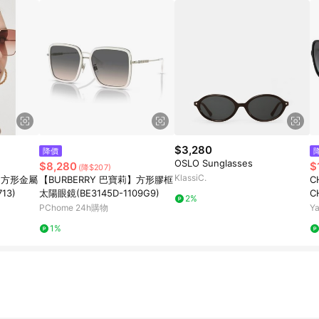
$3,280
降價
OSLO Sunglasses
$8,280
$
(降$207)
KlassiC.
莉】方形金屬
【BURBERRY 巴寶莉】方形膠框
C
13)
太陽眼鏡(BE3145D-1109G9)
C
2%
PChome 24h購物
Y
1%