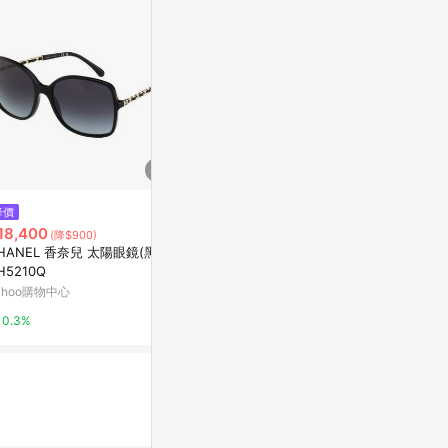
$7,452
降價
降價
BURBERRY
18,400
$9,720
(降$900)
(降$243)
太陽眼鏡 BE31
HANEL 香奈兒 太陽眼鏡(黑色)
【BURBERRY 巴寶莉】方形膠框
框抗UV深灰
PChome 24h
H5210Q
太陽眼鏡(BE4410-39798H)
ahoo購物中心
PChome 24h購物
1%
0.3%
1%