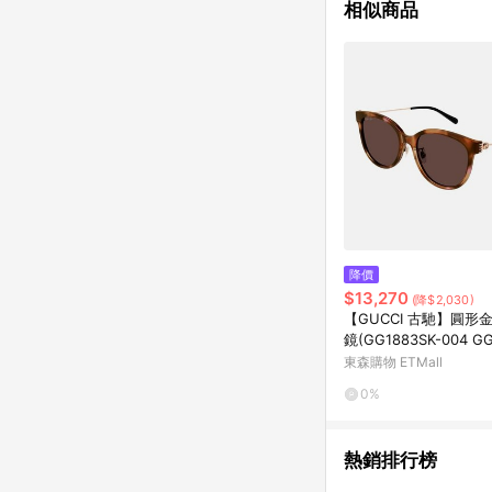
相似商品
降價
$13,270
(降$2,030)
【GUCCI 古馳】圓形
鏡(GG1883SK-004 G
系列)
東森購物 ETMall
0%
熱銷排行榜