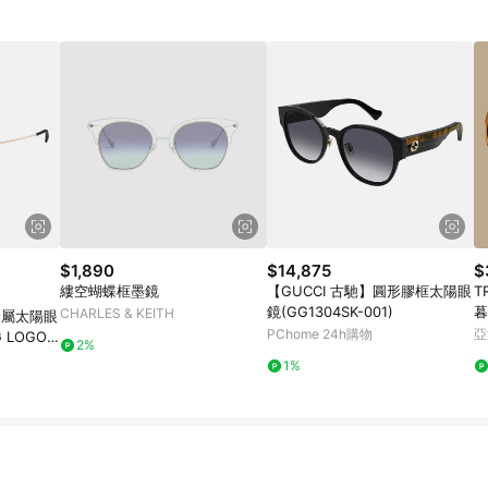
$1,890
$14,875
$
縷空蝴蝶框墨鏡
【GUCCI 古馳】圓形膠框太陽眼
T
鏡(GG1304SK-001)
暮
CHARLES & KEITH
金屬太陽眼
PChome 24h購物
亞
G LOGO
2%
1%