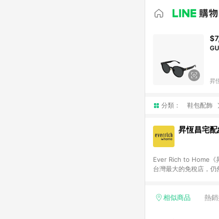
$7
G
昇
分類：
鞋包配飾
昇恆昌宅配
Ever Rich to
台灣最大的免稅店，仍
牌、上千件商品，給消
免稅商品送上門，也可
相似商品
熱銷