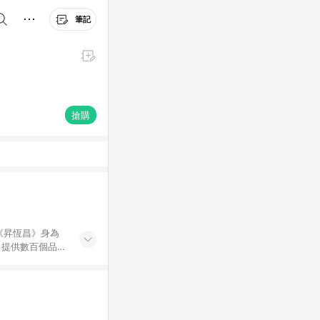
筆記
搶購
 《昇恆昌》身為
，提供數百個品
您可以在家中等待