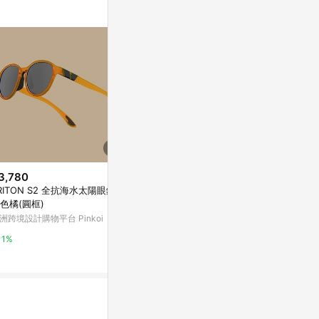
3,780
$8,800
限時加碼
RITON S2 全抗海水太陽眼鏡 -
Optician Charlie 韓國亞洲專利
$5,400
色橘(圓框)
NPC系列太陽眼鏡 - NPC RG 雜
HEX Eyewear
誌款(酒紅 + 水銀橘鏡面)
洲跨境設計購物平台 Pinkoi
PChome 24h購物
陽眼鏡 | 復古眉
屬膠框眼鏡
蝦皮商城
1%
1%
4%