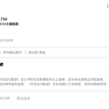
,750
UCCI太陽眼鏡
恆昌宅配網
男性飾品配件
精品眼/墨鏡
網
 Home《昇恆昌宅配網》是台灣昇恆昌集團新推出之服務，提供免稅價商品宅配服務。
然持續突破與創新，《昇恆昌宅配網》旨在為國人打造輕鬆、便利的購物環境
費者最高品質的購物體驗。不限時間地點的限制，任何時候只要在網路下單，
以到昇恆昌內湖旗艦店取貨。
排行榜
商品描述