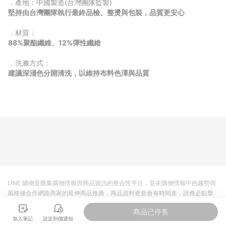
．產地：中國製造(台灣團隊監製)
堅持由台灣團隊執行最終品檢、整燙與包裝，品質更安心
．材質：
88%聚酯纖維、12%彈性纖維
．洗滌方式：
建議深淺色分開清洗，以維持布料色澤與品質
LINE 購物是匯集購物情報與商品資訊的整合性平台，並依購物情報中的趨勢與
風格做合作網路商家的延伸商品推薦，商品資料更新會有時間差，請務必點擊
商品至各合作網路商家，確認現售價與購物條件，一切資訊以合作廠商網頁為
商品已停售
準。
加入筆記
設定到價通知