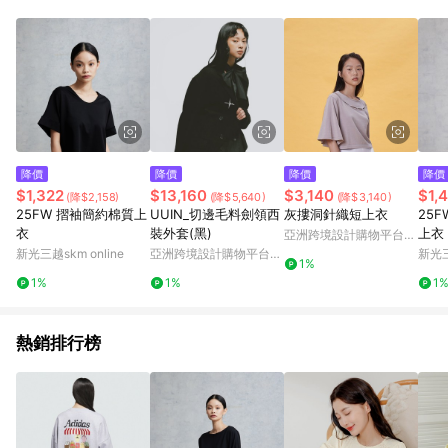
降價
降價
降價
降價
$1,322
$13,160
$3,140
$1,
(降$2,158)
(降$5,640)
(降$3,140)
25FW 摺袖簡約棉質上
UUIN_切邊毛料劍領西
灰摟洞針織短上衣
25F
衣
裝外套(黑)
上衣
亞洲跨境設計購物平台
Pinkoi
新光三越skm online
亞洲跨境設計購物平台
新光三
1%
Pinkoi
1%
1%
1
熱銷排行榜