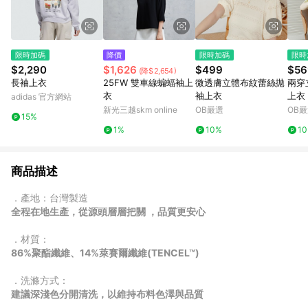
限時加碼
降價
限時加碼
限時
$2,290
$1,626
$499
$56
(降$2,654)
長袖上衣
25FW 雙車線蝙蝠袖上
微透膚立體布紋蕾絲拋
兩穿
衣
袖上衣
上衣
adidas 官方網站
新光三越skm online
OB嚴選
OB
15%
1%
10%
1
商品描述
．產地：台灣製造
全程在地生產，從源頭層層把關 ，品質更安心
．材質：
86%聚酯纖維、14%萊賽爾纖維(TENCEL™)
．洗滌方式：
建議深淺色分開清洗，以維持布料色澤與品質