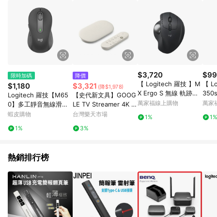
$3,720
$99
限時加碼
降價
【 Logitech 羅技 】M
【 L
$1,180
$3,321
(降$1,978)
X Ergo S 無線 軌跡球
350
Logitech 羅技【M65
【史代新文具】GOOG
滑鼠
按鍵
萬家福線上購物
萬家
0】多工靜音無線滑鼠
LE TV Streamer 4K 電
石墨灰/玫瑰粉/珍珠白
視盒
蝦皮購物
台灣樂天市場
1%
1
1%
3%
熱銷排行榜