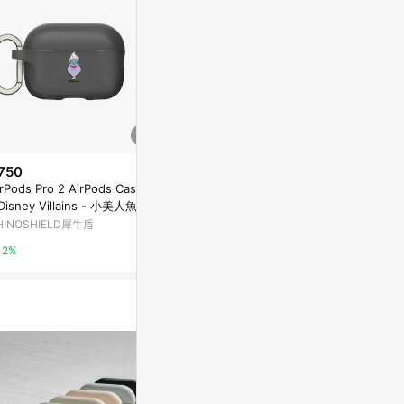
750
$750
$650
irPods Pro 2 AirPods Case 黑
AirPods Pro 2 AirPods Case 黑
AirPods Pro 
 Disney Villains - 小美人魚 —
- 迪士尼-玩具總動員 Toy Story
RHINOSHIE
蘇拉
- 叉奇1
HINOSHIELD犀牛盾
RHINOSHIELD犀牛盾
2%
2%
2%