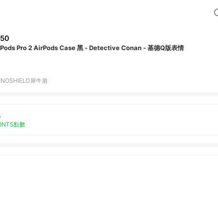
50
rPods Pro 2 AirPods Case 黑 - Detective Conan - 基德Q版表情
INOSHIELD犀牛盾
%
OINTS點數