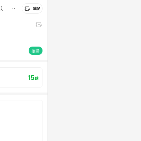
筆記
搶購
15
點