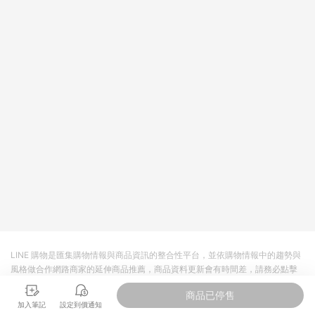
LINE 購物是匯集購物情報與商品資訊的整合性平台，並依購物情報中的趨勢與
風格做合作網路商家的延伸商品推薦，商品資料更新會有時間差，請務必點擊
商品至各合作網路商家，確認現售價與購物條件，一切資訊以合作廠商網頁為
商品已停售
準。
加入筆記
設定到價通知