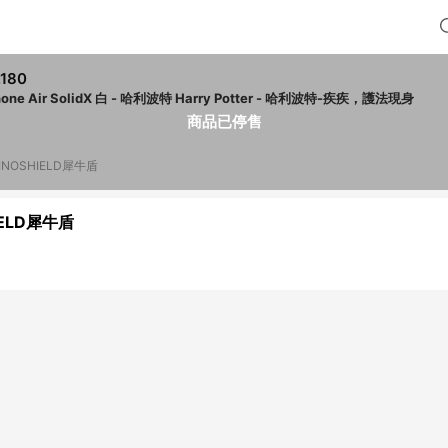
,180
hone Air SolidX 白 - 哈利波特 Harry Potter - 哈利波特-疾疾，護法現身
商品已停售
INOSHIELD犀牛盾
IELD犀牛盾