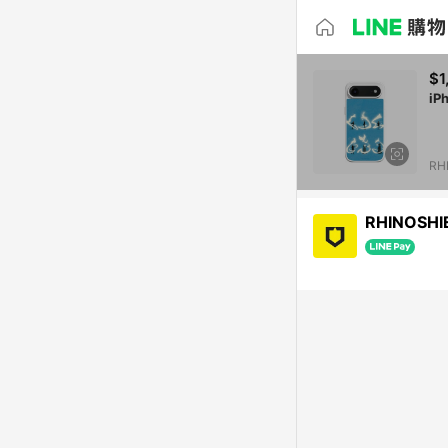
$1
iP
RH
RHINOSH