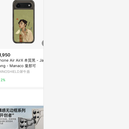
1,950
$1,250
$598
Phone Air AirX 本質黑 - Janice
iPhone Air SolidX 貝殼灰 - Jani
象徵主義 克林
ung - Manaco 曼那可
ce Sung - Manaco 曼那可
列 防摔手機殼 
HINOSHIELD犀牛盾
RHINOSHIELD犀牛盾
亞洲跨境設計購物
2%
2%
1%