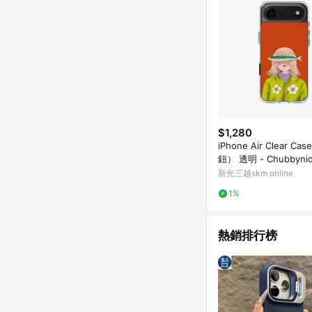
$1,280
iPhone Air Clear C
鈕） 透明 - Chubbyni
少女
新光三越skm online
1%
熱銷排行榜