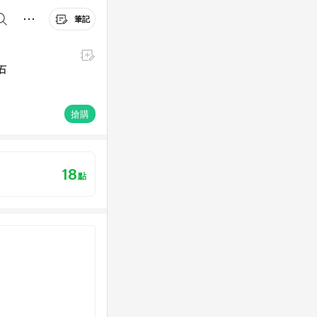
筆記
鑽石
搶購
18
點