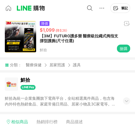
筆記
降價
$1,099
(降$26)
【3M】FUTURO護多樂 醫療級拉繩式拇指支
撐型護腕(尺寸任選)
搶購
鮮拾
分類：
醫療保健
居家照護
護具
鮮拾
鮮拾為統一企業集團旗下電商平台，全站精選萬件商品，包含海
內外特色熱銷食品、家庭常備日用品、居家小物及3C家電等。全
站滿$399即享免運、限量破盤折價券天天有、新客再送驚喜購物
金!以最實在的價格、最完善的售後服務，讓你聰明找新鮮，天天
有好康。LINE好友招募中搜尋@10mart。 ＊特定 iPhone17 將不
相似商品
熱銷排行榜
商品描述
予回饋，回饋%數以LINE購物通知為主