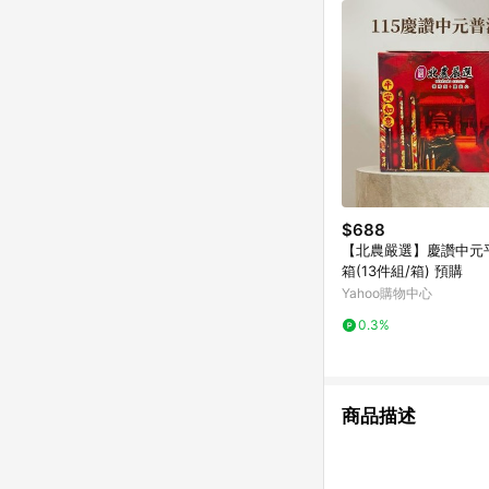
$688
【北農嚴選】慶讚中元
箱(13件組/箱) 預購
Yahoo購物中心
0.3%
商品描述