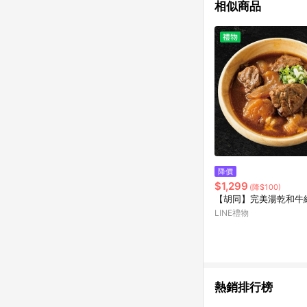
相似商品
降價
$1,299
(降$100)
【胡同】完美湯乾和牛
LINE禮物
熱銷排行榜