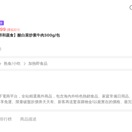
價
299
(降$201)
祥和蔬食】酸白菜炒素牛肉300g/包
拾
熟食/小吃
加熱即食品
下電商平台，全站精選萬件商品，包含海內外特色熱銷食品、家庭常備日用品、
9即享免運、限量破盤折價券天天有、新客再送驚喜購物金!以最實在的價格、最
康。LINE好友招募中搜尋@10mart。 ＊特定 iPhone17 將不予回饋，回饋
排行榜
商品描述