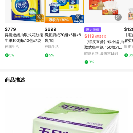
$779
$699
$12
歷史低價
得意連續抽取式花紋衛
得意廚紙70組x6捲x8
【蝦
$119
(降$61)
生紙100抽x10包x7袋
袋/箱
膚柔
【蝦皮直營】蝦小編 抽
FC-
神腦生活
神腦生活
蝦皮
取式衛生紙 150抽x12
取衛
包/串 揪探吉 柔軟 居家
蝦皮直營_最快當日到
5%
5%
3
3%
商品描述