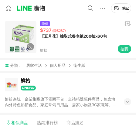
筆記
降價
$737
(降$287)
【五月花】抽取式餐巾紙200抽x60包
搶購
鮮拾
分類：
居家生活
個人用品
衛生紙
鮮拾
鮮拾為統一企業集團旗下電商平台，全站精選萬件商品，包含海
內外特色熱銷食品、家庭常備日用品、居家小物及3C家電等。全
站滿$399即享免運、限量破盤折價券天天有、新客再送驚喜購物
金!以最實在的價格、最完善的售後服務，讓你聰明找新鮮，天天
有好康。LINE好友招募中搜尋@10mart。 ＊特定 iPhone17 將不
相似商品
熱銷排行榜
商品描述
予回饋，回饋%數以LINE購物通知為主