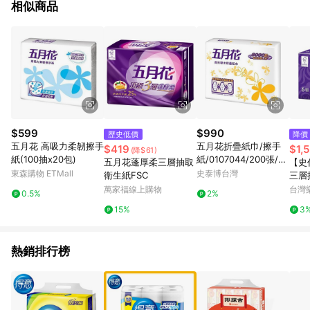
相似商品
$599
$990
歷史低價
降價
五月花 高吸力柔韌擦手
五月花折疊紙巾/擦手
$419
$1,
(降$61)
紙(100抽x20包)
紙/0107044/200張/20
五月花蓬厚柔三層抽取
【史
包/箱
東森購物 ETMall
史泰博台灣
衛生紙FSC
三層
抽/6
萬家福線上購物
台灣
0.5%
2%
15%
3
熱銷排行榜