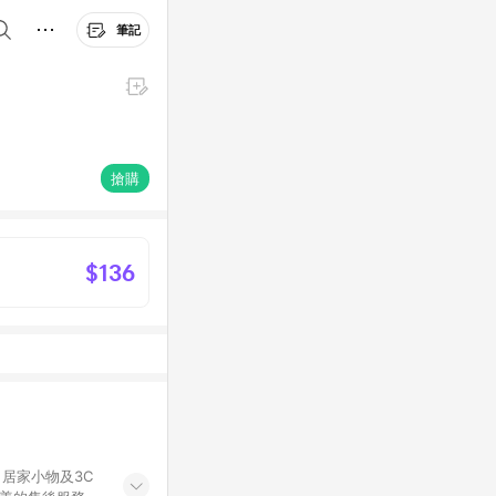
筆記
搶購
$136
居家小物及3C