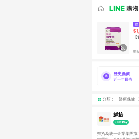
歷
$1
【
鮮
歷史低價
近一年最省
分類：
醫療保健
鮮拾
鮮拾為統一企業集團旗