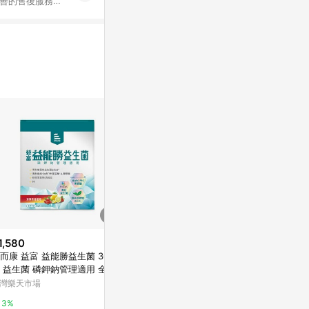
完善的售後服務，
%數以LINE購物
1,580
$790
降價
而康 益富 益能勝益生菌 30包/
02B617_台塑生醫-舒暢益生菌PL
$700
(降$150
 益生菌 磷鉀鈉管理適用 全素
US(30條)
台塑生醫 舒暢益
食
灣樂天市場
NANOone
包)【APP滿
帳號最高1500
台灣樂天市場
3%
0%