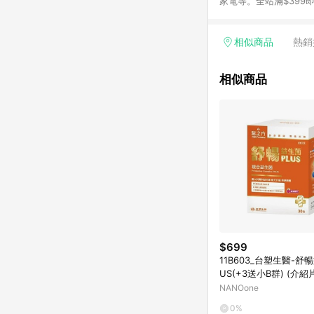
家電等。全站滿$39
讓你聰明找新鮮，天天有好
通知為主
相似商品
熱銷
相似商品
$699
11B603_台塑生醫-舒
US(+3送小B群) (介紹片
30~1:30:00)
NANOone
0%