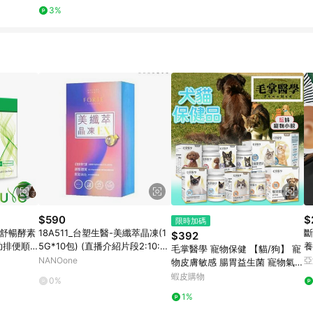
3%
$590
$
限時加碼
-舒暢酵素
18A511_台塑生醫-美纖萃晶凍(1
斷
$392
幫助排便順
5G*10包) (直播介紹片段2:10:00
養
毛掌醫學 寵物保健 【貓/狗】 寵
益生菌菌株
~2:14:30)
NANOone
亞
物皮膚敏感 腸胃益生菌 寵物氣管
寵物關節 情緒緩解 心臟保養 魚
蝦皮購物
0%
油
1%