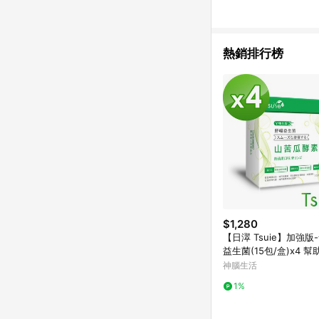
熱銷排行榜
$1,280
【日濢 Tsuie】加強版
益生菌(15包/盒)x4 
暢 山苦瓜酵素＋專利
神腦生活
1%