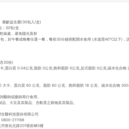
樂齡益生菌(30包入/盒)
包；30包/盒
涼乾燥處，避免陽光直射
包，於午餐或晚餐任選一餐，餐前30分鐘搭配開水食用 (水溫需40°C以下)
含30份)
卡,蛋白質 0.04公克,脂肪 0公克,飽和脂肪 0公克,反式脂肪 0公克,碳水化合物 2.
 大卡、蛋白質 60 公克、脂肪 60 公克、飽和脂肪 18 公克、碳水化合物 300
洽詢醫師或藥師再行食用。
其製品、大豆及其製品、含麩質之穀物及其製品。
塑生醫科技股份有限公司
00-211168
北市敦化北路201號前棟5樓