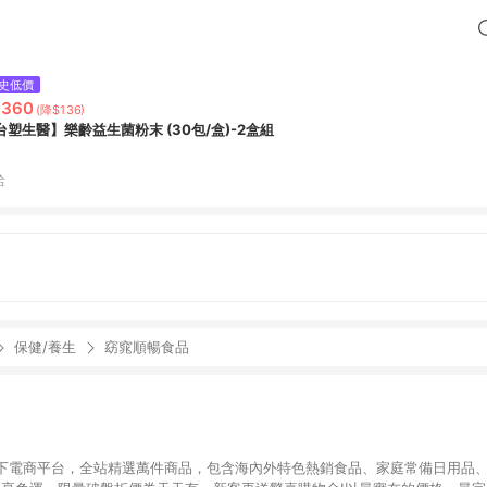
史低價
,360
(降$136)
台塑生醫】樂齡益生菌粉末 (30包/盒)-2盒組
拾
保健/養生
窈窕順暢食品
下電商平台，全站精選萬件商品，包含海內外特色熱銷食品、家庭常備日用品、