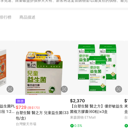
9即享免運、限量破盤折價券天天有、新客再送驚喜購物金!以最實在的價格、最
康。LINE好友招募中搜尋@10mart。 ＊特定 iPhone17 將不予回饋，回饋
排行榜
商品描述
$2,370
$
降價
暢益生菌PL
【台塑生醫 醫之方】優舒敏益生
來
$729
(降$170)
段 1:20:
菌複方膠囊(60粒)x3盒
盒
台塑生醫 醫之方 兒童益生菌(33
可
東森購物 ETMall
台
包/盒)
台灣樂天市場
0.5%