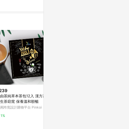
3%
239
$680
$749
由茶純草本茶包12入 漢方茶
[愷爾氏] 蔓越莓益生菌 (30顆/
05B608_
生茶窈窕 保養溫和順暢
盒) 多入組-1入組
(30包)(+3
洲跨境設計購物平台 Pinkoi
UrMart｜運動吃蛋白｜早餐吃麥片
NANOone
1%
1%
0%