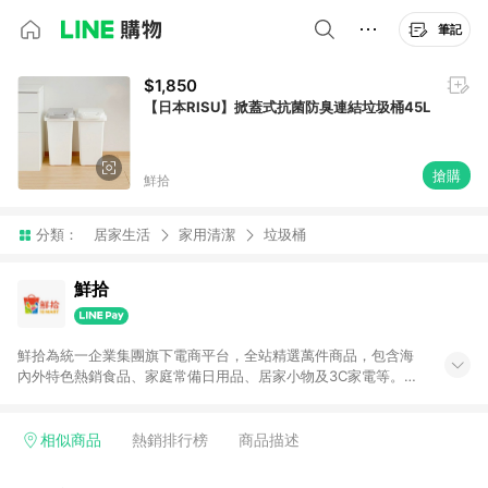
筆記
$1,850
【日本RISU】掀蓋式抗菌防臭連結垃圾桶45L
搶購
鮮拾
分類：
居家生活
家用清潔
垃圾桶
鮮拾
鮮拾為統一企業集團旗下電商平台，全站精選萬件商品，包含海
內外特色熱銷食品、家庭常備日用品、居家小物及3C家電等。全
站滿$399即享免運、限量破盤折價券天天有、新客再送驚喜購物
金!以最實在的價格、最完善的售後服務，讓你聰明找新鮮，天天
有好康。LINE好友招募中搜尋@10mart。 ＊特定 iPhone17 將不
相似商品
熱銷排行榜
商品描述
予回饋，回饋%數以LINE購物通知為主