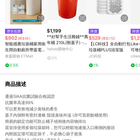
$1,199
歷史低價
降價
降價
**好幫手生活雜鋪**萬
$902
$529
$1,
(降$94)
(降$170)
年桶 210L(附蓋子) ---
智能感應垃圾桶家用衛
【LC科技】全自動打包
Lik
--儲水桶.營業用垃圾
Yahoo購物中心
生間自動廁所帶蓋電動
垃圾桶PLUS浴室版
可堆
桶.萬能桶
吸附鋪袋夾縫2025新
色
東森購物 ETMall
JC科技
citi
0%
款
0.5%
1%
0.
商品描述
通過SIAA抗菌試驗合格認證
抗菌率高達99%
可以更有效地減少臭味的產生
蓋子內側附有密封邊條 阻擋臭味外溢 (亦可當廚餘桶使用)
簡易的鎖定功能可防止桶子傾倒後內容物掉出
當並排使用多個垃圾箱時，您可以輕鬆地連接入口兩側的接頭
內附固定環可固定袋子，不必擔心袋子脫落