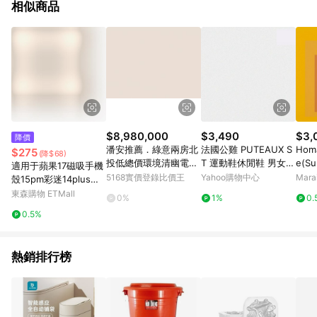
相似商品
$8,980,000
$3,490
$3,
降價
潘安推薦．綠意兩房北
法國公雞 PUTEAUX S
Homa
$275
(降$68)
投低總價環境清幽電梯
T 運動鞋休閒鞋 男女鞋
e(Su
適用于蘋果17磁吸手機
美宅｜台北市北投區溫
2色 LJY73102
f A
5168實價登錄比價王
Yahoo購物中心
Mar
殼15pm彩迷14plus雙
泉路
尺寸
層p硅膠iphone16pro
東森購物 ETMall
0%
1%
0.
max軍旅保護套戰術防
0.5%
摔高級耐用磨軍事風m
agsafe
熱銷排行榜