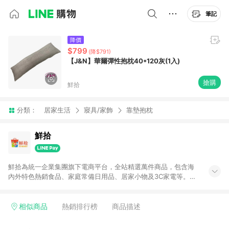
筆記
降價
$799
(降$791)
【J&N】華爾彈性抱枕40*120灰(1入)
搶購
鮮拾
分類：
居家生活
寢具/家飾
靠墊抱枕
鮮拾
鮮拾為統一企業集團旗下電商平台，全站精選萬件商品，包含海
內外特色熱銷食品、家庭常備日用品、居家小物及3C家電等。全
站滿$399即享免運、限量破盤折價券天天有、新客再送驚喜購物
金!以最實在的價格、最完善的售後服務，讓你聰明找新鮮，天天
有好康。LINE好友招募中搜尋@10mart。 ＊特定 iPhone17 將不
相似商品
熱銷排行榜
商品描述
予回饋，回饋%數以LINE購物通知為主