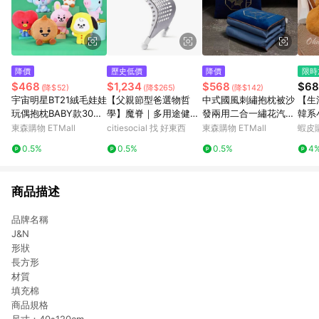
降價
歷史低價
降價
限時
$468
$1,234
$568
$68
(降$52)
(降$265)
(降$142)
宇宙明星BT21絨毛娃娃
【父親節型爸選物哲
中式國風刺繡抱枕被沙
【生
玩偶抱枕BABY款30公
學】魔脊｜多用途健康
發兩用二合一繡花汽車
韓系
分 9888681(BTS防彈
彈力腰靠 灰色
車載靠枕被客廳午休被
花朵
東森購物 ETMall
citiesocial 找 好東西
東森購物 ETMall
蝦皮
少年團)【卡通小物】
香抱
0.5%
0.5%
0.5%
4
型抱
墊頭
商品描述
品牌名稱
J&N
形狀
長方形
材質
填充棉
商品規格