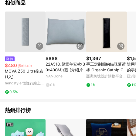
相似商品
$888
$1,367
$1,
降價
22A510_兒童午安枕(3
手工定制簡約貓咪薄荷
雙用
$480
(降$240)
0*40CM)/藍 (介紹片
棒 Organic Catnip Cat
的零
MOVA Z50 Ultra拖布
段 27:10~34:55)
Toys King Black
鑽石
NANOone
亞洲跨境設計購物平台
亞洲
(1入)
Pinkoi
Pinko
hengstyle 恆隆行線上購
0%
1%
1
物
0.5%
熱銷排行榜