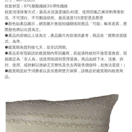
尺寸：40*120cm
枕套材質：97%聚酯纖維3%彈性纖維
枕套清潔保養方式：最高水洗溫度攝氏40度、使用四氯乙烯溶劑專業乾
洗、不可漂白、不可翻滾烘乾、最高溫度125度熨燙及壓燙
●顏色如產品圖示，網頁圖片會因拍攝關係與實品「可能」略有差異，實
際顏色將以出貨為主。
●產品內容物以上述為主，產品圖片內容僅供參考，商品依「實際供貨樣
式」為準。
●鑑賞期為貨到後七天，並非試用期。
●產品若有瑕疵請於鑑賞期內寄回廠商，若超過時效則不接受退換貨。瑕
疵鑑定為「非人為」或使用痕跡則受理退換。商品如經下水、洗滌、拆
封、使用、或拆解以致缺乏完整性及失去再販售價值時，恕無法退貨！）
●鑑賞期是給予消費者以及供應商雙方保障，請務必於鑑賞期內檢查商
品。