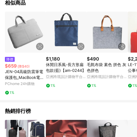
相似商品
$1,180
$490
$2,
降價
休閒日系風-長方形扁
毛氈布袋 素色 拼色 灰
LE-
$659
(降$40)
包款(藍)【am-0244】
色拼色
公事
JEN-04高級防震筆電
防震
亞洲跨境設計購物平台
亞洲跨境設計購物平台
亞洲
保護包_MacBook電腦
Pinkoi
Pinkoi
Pinko
包/一般筆電適用 13吋
PChome 24h購物
1%
1%
1
1%
熱銷排行榜