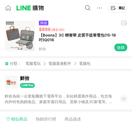
筆記
降價
$899
(降$160)
【Boona】3C 輕奢華 皮質手提筆電包(15-16
吋)Q016
搶購
鮮拾
分類：
電腦電玩
電腦週邊配件
電腦包
鮮拾
鮮拾為統一企業集團旗下電商平台，全站精選萬件商品，包含海
內外特色熱銷食品、家庭常備日用品、居家小物及3C家電等。全
站滿$399即享免運、限量破盤折價券天天有、新客再送驚喜購物
金!以最實在的價格、最完善的售後服務，讓你聰明找新鮮，天天
有好康。LINE好友招募中搜尋@10mart。 ＊特定 iPhone17 將不
相似商品
熱銷排行榜
商品描述
予回饋，回饋%數以LINE購物通知為主