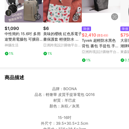
$1,090
$6
降價
降價
中性簡約 15.6吋 多用
美味的櫻桃 紅色系電子
$2,410
$75
(降$49)
途雙肩電腦包 可擴容箱
書保護套 輕便防水 支
Tyvek 超輕防水黑色
大容
式開合 防盜密碼鎖 男
持客制化尺寸
神腦生活
亞洲跨境設計購物平台
背包 書包 手提包 手提
潮牌
女通用搭配(深海藍)
Pinkoi
袋 電腦包 15吋筆電包
生上
亞洲跨境設計購物平台
東森購
1%
1%
Pinkoi
1%
0.
商品描述
品牌：BOONA
品名：輕奢華 皮質手提筆電包 Q016
材質：羊巴皮
顏色：灰棕／灰黑
15-16吋
外尺寸：39.5×30.5×2.5cm