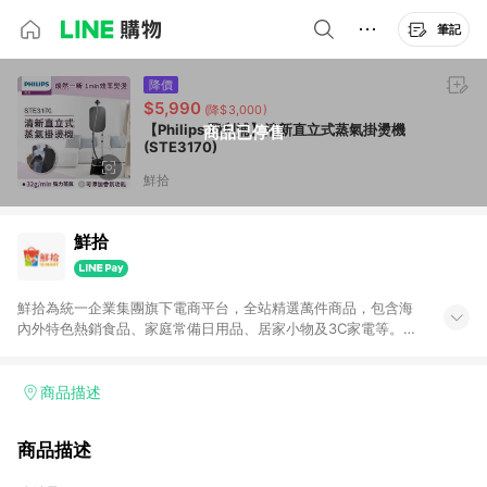
筆記
降價
$5,990
(降$3,000)
【Philips 飛利浦】清新直立式蒸氣掛燙機
商品已停售
(STE3170)
鮮拾
鮮拾
鮮拾為統一企業集團旗下電商平台，全站精選萬件商品，包含海
內外特色熱銷食品、家庭常備日用品、居家小物及3C家電等。全
站滿$399即享免運、限量破盤折價券天天有、新客再送驚喜購物
金!以最實在的價格、最完善的售後服務，讓你聰明找新鮮，天天
有好康。LINE好友招募中搜尋@10mart。 ＊特定 iPhone17 將不
商品描述
予回饋，回饋%數以LINE購物通知為主
商品描述