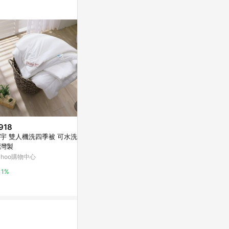
918
$200
降價
宇 雙人機洗四季被 可水洗纖維
【TiNa】Baby蕾絲薄被 彌月禮
$1,080
(降$2
灣製
盒 周歲禮物 刺繡客製化/挑布製
今治飯店毛巾
作
ahoo購物中心
亞洲跨境設計購物平台 Pinkoi
citiesocial 
1%
1%
0.5%