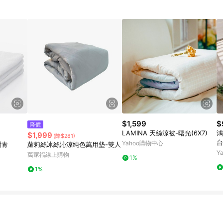
$1,599
$
降價
LAMINA 天絲涼被-曙光(6X7)
鴻
$1,999
(降$281)
台
Yahoo購物中心
紺青
蘿莉絲冰絲沁涼純色萬用墊-雙人
Y
萬家福線上購物
1%
1%