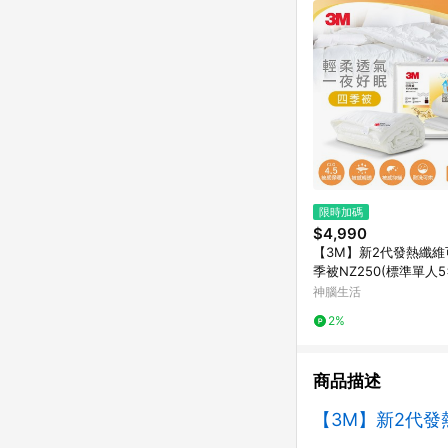
限時加碼
$4,990
【3M】新2代發熱纖維
季被NZ250(標準單人5x
神腦生活
2%
商品描述
【3M】新2代發熱