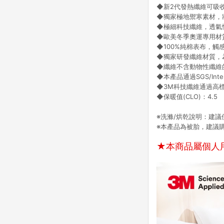
◆新2代發熱纖維可吸
◆獨家極地禦寒素材，
◆極細科技纖維，透氣
◆歐美冬季奧運專用材
◆100%純棉表布，觸
◆獨家研發纖維材質，
◆纖維不含動物性纖維
◆本產品通過SGS/Int
◆3M科技纖維通過高
◆保暖值(CLO)：4.5
※洗滌/烘乾說明：建議
※本產品為被胎，建議
★本商品屬個人