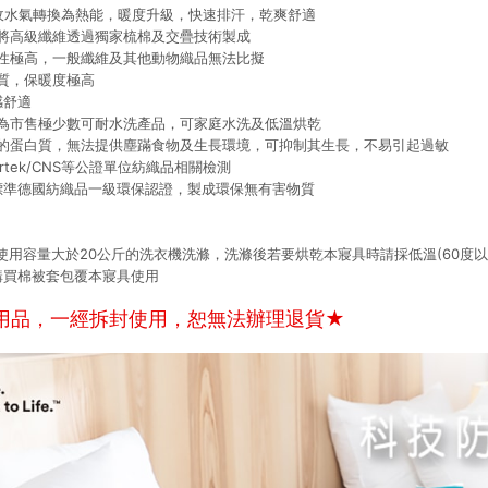
收水氣轉換為熱能，暖度升級，快速排汗，乾爽舒適
將高級纖維透過獨家梳棉及交疊技術製成
性極高，一般纖維及其他動物織品無法比擬
質，保暖度極高
感舒適
為市售極少數可耐水洗產品，可家庭水洗及低溫烘乾
的蛋白質，無法提供塵蹣食物及生長環境，可抑制其生長，不易引起過敏
ertek/CNS等公證單位紡織品相關檢測
標準德國紡織品一級環保認證，製成環保無有害物質
使用容量大於20公斤的洗衣機洗滌，洗滌後若要烘乾本寢具時請採低溫(60度以
購買棉被套包覆本寢具使用
用品，一經拆封使用，恕無法辦理退貨★