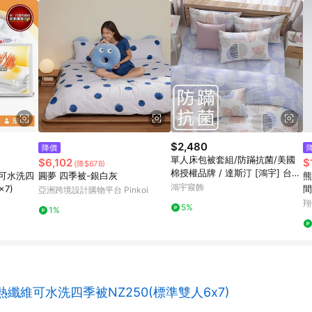
$2,480
降價
單人床包被套組/防蹣抗菌/美國
$6,102
$
(降$678)
棉授權品牌 / 達斯汀 [鴻宇] 台灣
可水洗四
圓夢 四季被-銀白灰
熊
製 - 2305咖
鴻宇寢飾
7)
間
亞洲跨境設計購物平台 Pinkoi
翔
5%
1%
纖維可水洗四季被NZ250(標準雙人6x7)