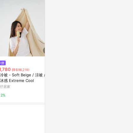
$1,680
降價
限時加碼
DUYAN竹漾 
1,780
$13,900
(降$98,219)
台灣製
冷被 - Soft Beige / 涼被 / 瞬
BURBERRY Kids BB 毛毯
萬家福線上購
冰感 Extreme Cool
微風精品線上
仔居家
1%
5%
2%