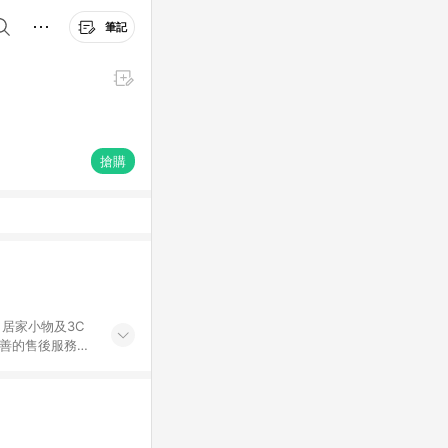
筆記
搶購
居家小物及3C
完善的售後服務，
%數以LINE購物