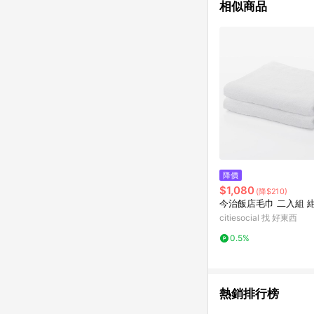
相似商品
降價
$1,080
(降$210)
今治飯店毛巾 二入組 
citiesocial 找 好東西
0.5%
熱銷排行榜