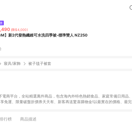
價
,490
(降$4,000)
3M】新2代發熱纖維可水洗四季被-標準雙人 NZ250
拾
寢具/家飾
被子毯子被套
下電商平台，全站精選萬件商品，包含海內外特色熱銷食品、家庭常備日用品、
9即享免運、限量破盤折價券天天有、新客再送驚喜購物金!以最實在的價格、最
康。LINE好友招募中搜尋@10mart。 ＊特定 iPhone17 將不予回饋，回饋
排行榜
商品描述