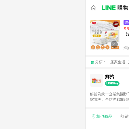
降
$5
【
鮮
分類：
居家生活
鮮拾
鮮拾為統一企業集團旗
家電等。全站滿$39
讓你聰明找新鮮，天天有好
通知為主
相似商品
熱銷