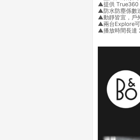
▲提供 True36
▲防水防塵係數達
▲動靜皆宜，戶
▲兩台Explo
▲播放時間長達 2