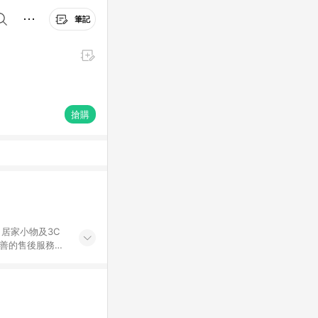
筆記
搶購
居家小物及3C
完善的售後服務，
%數以LINE購物