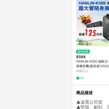
限時加碼
$598
HANLIN-K300 續航
身擴音機(最高達125分
神腦生活
2%
商品描述
▲遠寬公司貨
▲堅固、耐刮、