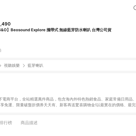
,490
B&O】Beosound Explore 攜帶式 無線藍芽防水喇叭 台灣公司貨
拾
視聽娛樂
藍芽喇叭
下電商平台，全站精選萬件商品，包含海內外特色熱銷食品、家庭常備日用品、
9即享免運、限量破盤折價券天天有、新客再送驚喜購物金!以最實在的價格、最
康。LINE好友招募中搜尋@10mart。 ＊特定 iPhone17 將不予回饋，回饋
排行榜
商品描述