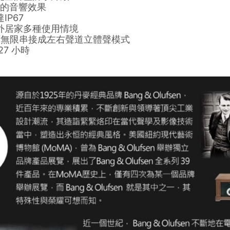
0 的音響效果
IP67
外居家多種使用情境
re可無限串接成左右聲道立體聲模式
7 小時