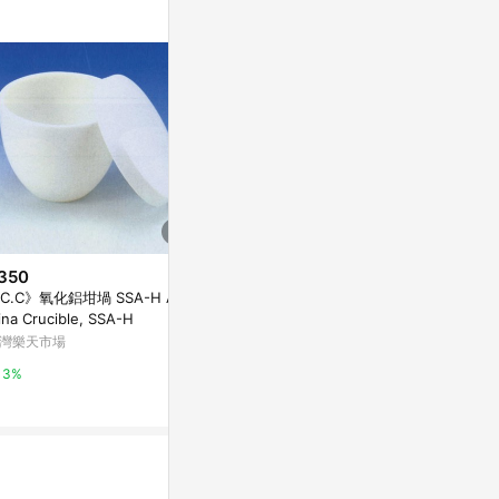
350
$80
$1,280
C.C》氧化鋁坩堝 SSA-H Alu
PP塑膠瓦楞紙板/60x100公分/#
德國Rosenth
ina Crucible, SSA-H
08淺藍色
-白
灣樂天市場
史泰博台灣
IUSE餐廚‧家居
3%
2%
2%