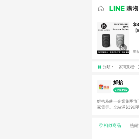
$8
【
鮮
分類：
家電影音
鮮拾
鮮拾為統一企業集團旗
家電等。全站滿$39
讓你聰明找新鮮，天天有好
通知為主
相似商品
熱銷