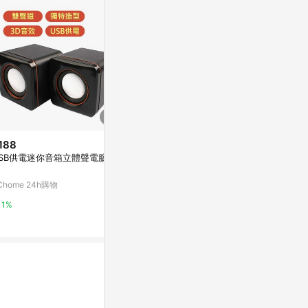
188
$3,526
歷史低價
SB供電迷你音箱立體聲電腦喇
PHILIPS飛利浦 Soundbar喇叭T
$5,406
(降$1
AB5105
PHILIPS飛利
Chome 24h購物
Yahoo購物中心
Soundbar 
叭
台灣樂天市場
1%
0.3%
3%