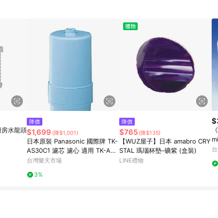
$
降價
降價
V廚房水龍頭
《
$1,699
$765
(降$1,001)
(降$135)
m
日本原裝 Panasonic 國際牌 TK-
【WUZ屋子】日本 amabro CRY
台
AS30C1 濾芯 濾心 適用 TK-AS3
STAL 瑪瑙杯墊-礦紫 (盒裝)
0 PJ-A201 A203 日本代購
台灣樂天市場
LINE禮物
3%