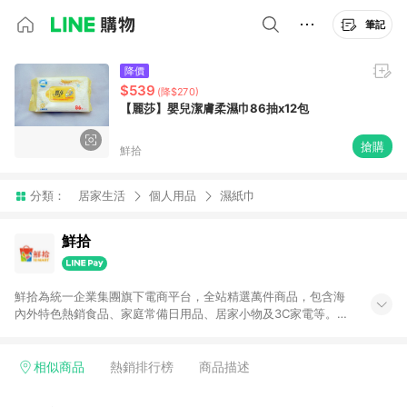
筆記
降價
$539
(降$270)
【麗莎】嬰兒潔膚柔濕巾86抽x12包
搶購
鮮拾
分類：
居家生活
個人用品
濕紙巾
鮮拾
鮮拾為統一企業集團旗下電商平台，全站精選萬件商品，包含海
內外特色熱銷食品、家庭常備日用品、居家小物及3C家電等。全
站滿$399即享免運、限量破盤折價券天天有、新客再送驚喜購物
金!以最實在的價格、最完善的售後服務，讓你聰明找新鮮，天天
有好康。LINE好友招募中搜尋@10mart。 ＊特定 iPhone17 將不
相似商品
熱銷排行榜
商品描述
予回饋，回饋%數以LINE購物通知為主