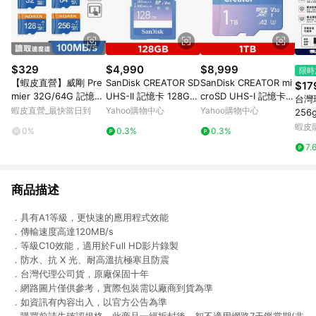
$329
$4,990
$8,999
限時
【蝦皮直營】威剛 Pre
SanDisk CREATOR SD
SanDisk CREATOR mi
$17
mier 32G/64G 記憶卡
UHS-II 記憶卡 128GB
croSD UHS-I 記憶卡 1
台灣
(附轉卡) micro SD A1
(公司貨)
TB(公司貨)
蝦皮直營_最快當日到
Yahoo購物中心
Yahoo購物中心
256
C10
B記
蝦皮
0%
0.3%
0.3%
1T
7.
機平
商品描述
．具有A1等級，更快速的應用程式效能
．傳輸速度高達120MB/s
．等級C10效能，適用於Full HD影片錄製
．防水、抗 X 光、耐高溫抗極寒且防震
．台灣代理公司貨，原廠保固十年
．網路圖片僅供參考，實際包裝需以廠商到貨為準
．如資訊有內容出入，以官方公告為準