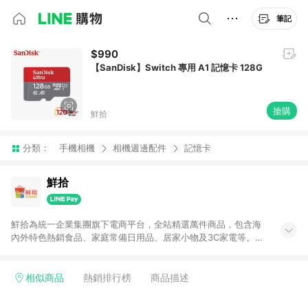
筆記
$990
【SanDisk】Switch 專用 A1 記憶卡 128G
搶購
鮮拾
分類：
手機相機
相機週邊配件
記憶卡
鮮拾
鮮拾為統一企業集團旗下電商平台，全站精選萬件商品，包含海
內外特色熱銷食品、家庭常備日用品、居家小物及3C家電等。全
站滿$399即享免運、限量破盤折價券天天有、新客再送驚喜購物
金!以最實在的價格、最完善的售後服務，讓你聰明找新鮮，天天
有好康。LINE好友招募中搜尋@10mart。 ＊特定 iPhone17 將不
相似商品
熱銷排行榜
商品描述
予回饋，回饋%數以LINE購物通知為主