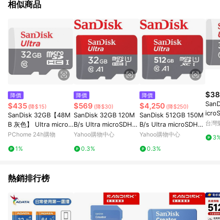
相似商品
$38
降價
降價
降價
SanD
$435
$569
$4,250
(降$15)
(降$30)
(降$250)
icro
SanDisk 32GB【48M
SanDisk 32GB 120M
SanDisk 512GB 150M
MB/
台灣
B 灰色】 Ultra microS
B/s Ultra microSDHC
B/s Ultra microSDHC
icro
DHC UHS-I C10 記憶
U1 A1 記憶卡
U1 A1 記憶卡
PChome 24h購物
Yahoo購物中心
Yahoo購物中心
3
HS-I 
卡
1%
0.3%
0.3%
廠包
PP
熱銷排行榜