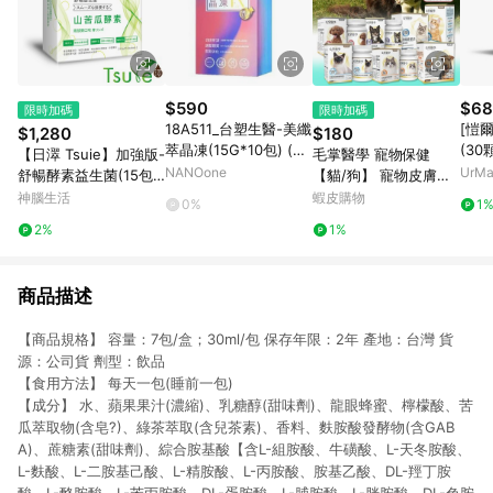
$590
$68
限時加碼
限時加碼
18A511_台塑生醫-美纖
[愷
$1,280
$180
萃晶凍(15G*10包) (直
(30
【日濢 Tsuie】加強版-
毛掌醫學 寵物保健
播介紹片段2:10:00~2:
組
NANOone
UrM
舒暢酵素益生菌(15包/
【貓/狗】 寵物皮膚敏
14:30)
早餐
盒)x4 幫助排便順暢 山
感 腸胃益生菌 寵物氣
神腦生活
蝦皮購物
0%
1
苦瓜酵素＋專利益生菌
管 寵物關節 情緒緩解
2%
1%
菌株
心臟保養 魚油
商品描述
【商品規格】 容量：7包/盒；30ml/包 保存年限：2年 產地：台灣 貨
源：公司貨 劑型：飲品
【食用方法】 每天一包(睡前一包)
【成分】 水、蘋果果汁(濃縮)、乳糖醇(甜味劑)、龍眼蜂蜜、檸檬酸、苦
瓜萃取物(含皂?)、綠茶萃取(含兒茶素)、香料、麩胺酸發酵物(含GAB
A)、蔗糖素(甜味劑)、綜合胺基酸【含L-組胺酸、牛磺酸、L-天冬胺酸、
L-麩酸、L-二胺基己酸、L-精胺酸、L-丙胺酸、胺基乙酸、DL-羥丁胺