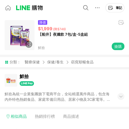
筆記
降價
$1,999
(降$746)
【船井】夜孅飲 7包/盒-5盒組
搶購
鮮拾
分類：
醫療保健
保健/養生
窈窕順暢食品
鮮拾
鮮拾為統一企業集團旗下電商平台，全站精選萬件商品，包含海
內外特色熱銷食品、家庭常備日用品、居家小物及3C家電等。全
站滿$399即享免運、限量破盤折價券天天有、新客再送驚喜購物
金!以最實在的價格、最完善的售後服務，讓你聰明找新鮮，天天
有好康。LINE好友招募中搜尋@10mart。 ＊特定 iPhone17 將不
相似商品
熱銷排行榜
商品描述
予回饋，回饋%數以LINE購物通知為主