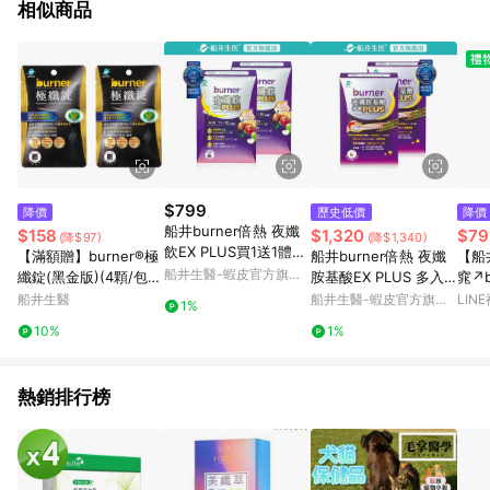
相似商品
$799
降價
歷史低價
降價
船井burner倍熱 夜孅
$158
$1,320
$79
(降$97)
(降$1,340)
飲EX PLUS買1送1體驗
【滿額贈】burner®極
船井burner倍熱 夜孅
【船
組_代謝X好眠X美顏(共
船井生醫-蝦皮官方旗艦
纖錠(黑金版)(4顆/包)X
胺基酸EX PLUS 多入
窕↗b
14包)
店
2 (效期至2027/01/01)
組(40顆/盒)
孅胺基
船井生醫
船井生醫-蝦皮官方旗艦
LIN
1%
入(
店
10%
1%
熱銷排行榜