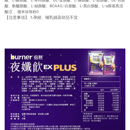
酸、L-酪胺酸、L-苯丙胺酸、DL-蛋胺酸、L-脯胺酸、L-胱胺酸、DL-色胺
酸、麩醯胺酸、L-絲胺酸、BCAA(L-白胺酸、L-異白胺酸、L-α胺基異戊
酸)】、微米珍珠粉0
【注意事項】 1.孕婦、哺乳婦及幼兒不宜