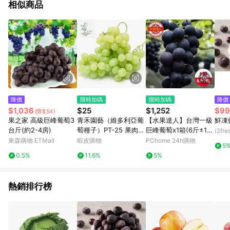
相似商品
降價
限時加碼
限時加碼
降價
$1,036
$25
$1,252
$99
(降$54)
果之家 高級巨峰葡萄3
青禾園藝（維多利亞葡
【水果達人】台灣一級
鮮凍
台斤(約2-4房)
萄種子）PT-25 果肉硬
巨峰葡萄x1箱(6斤±1
i3fr
而脆~味甘甜爽~羅馬
0%/箱)
東森購物 ETMall
蝦皮購物
PChome 24h購物
5
尼亞葡萄耐熱南北部種
0.5%
11.6%
5%
植庭院水果種子#Grap
e
熱銷排行榜