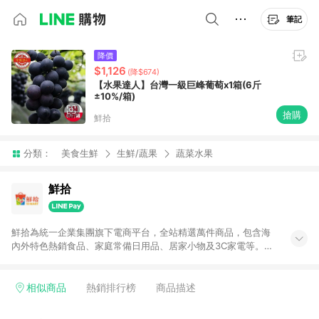
筆記
降價
$1,126
(降$674)
【水果達人】台灣一級巨峰葡萄x1箱(6斤
±10%/箱)
搶購
鮮拾
分類：
美食生鮮
生鮮/蔬果
蔬菜水果
鮮拾
鮮拾為統一企業集團旗下電商平台，全站精選萬件商品，包含海
內外特色熱銷食品、家庭常備日用品、居家小物及3C家電等。全
站滿$399即享免運、限量破盤折價券天天有、新客再送驚喜購物
金!以最實在的價格、最完善的售後服務，讓你聰明找新鮮，天天
有好康。LINE好友招募中搜尋@10mart。 ＊特定 iPhone17 將不
相似商品
熱銷排行榜
商品描述
予回饋，回饋%數以LINE購物通知為主