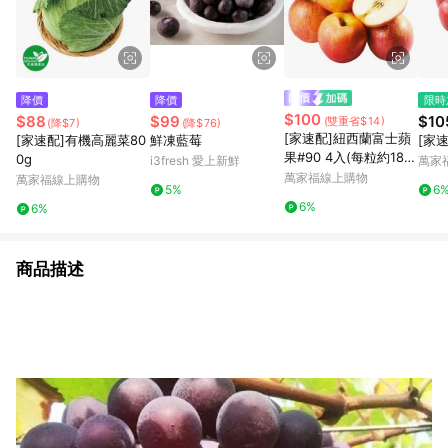
降價
降價
限時
$100
$88
$99
$10
(雙重省$14)
(降$7)
(降$76)
[家速配]紐西蘭富士蘋
[家速配]有機高麗菜80
鮮凍藍莓
[家
果#90 4入(每粒約180-
0g
i3fresh 愛上新鮮
萬家
200克)
萬家福線上購物
萬家福線上購物
5%
6
6%
6%
商品描述