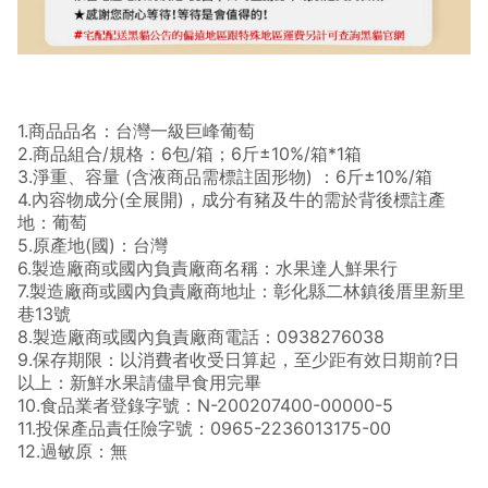
1.商品品名：台灣一級巨峰葡萄
2.商品組合/規格：6包/箱；6斤±10%/箱*1箱
3.淨重、容量 (含液商品需標註固形物) ：6斤±10%/箱
4.內容物成分(全展開)，成分有豬及牛的需於背後標註產
地：葡萄
5.原產地(國)：台灣
6.製造廠商或國內負責廠商名稱：水果達人鮮果行
7.製造廠商或國內負責廠商地址：彰化縣二林鎮後厝里新里
巷13號
8.製造廠商或國內負責廠商電話：0938276038
9.保存期限：以消費者收受日算起，至少距有效日期前?日
以上：新鮮水果請儘早食用完畢
10.食品業者登錄字號：N-200207400-00000-5
11.投保產品責任險字號：0965-2236013175-00
12.過敏原：無