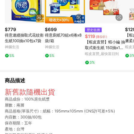
$779
$699
$12
歷史低價
得意連續抽取式花紋衛
得意廚紙70組x6捲x8
【蝦
$119
(降$61)
生紙100抽x10包x7袋
袋/箱
膚柔
【蝦皮直營】蝦小編 抽
FC-
神腦生活
神腦生活
蝦皮
取式衛生紙 150抽x12
取衛
包/串 揪探吉 柔軟 居家
蝦皮直營_最快當日到
5%
5%
3
3%
商品描述
新舊款隨機出貨
商品成份：100%原生紙漿
層數：兩層
商品規格(單張尺寸)：紙幅：195mmx105mm (CNS許可差±5%)
內容數：300抽/60包
保存期限：五年
產地：台灣