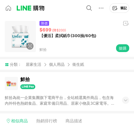
筆記
降價
$699
(降$200)
【優活】柔拭紙巾(300抽/60包)
搶購
鮮拾
分類：
居家生活
個人用品
衛生紙
鮮拾
鮮拾為統一企業集團旗下電商平台，全站精選萬件商品，包含海
內外特色熱銷食品、家庭常備日用品、居家小物及3C家電等。全
站滿$399即享免運、限量破盤折價券天天有、新客再送驚喜購物
金!以最實在的價格、最完善的售後服務，讓你聰明找新鮮，天天
有好康。LINE好友招募中搜尋@10mart。 ＊特定 iPhone17 將不
相似商品
熱銷排行榜
商品描述
予回饋，回饋%數以LINE購物通知為主