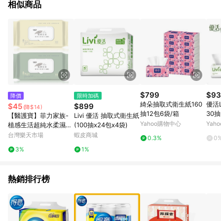
相似商品
$799
$93
降價
限時加碼
綺朵抽取式衛生紙160
優活L
$45
$899
(降$14)
抽12包6袋/箱
30抽
【醫護寶】菲力家族-
Livi 優活 抽取式衛生紙
Yahoo購物中心
Yah
植感生活超純水柔濕巾
(100抽x24包x4袋)
(加厚型) 80抽 顏色隨
台灣樂天市場
蝦皮商城
0.3%
0
機出貨 濕紙巾 清潔 無
3%
1%
酒精 無香精
熱銷排行榜