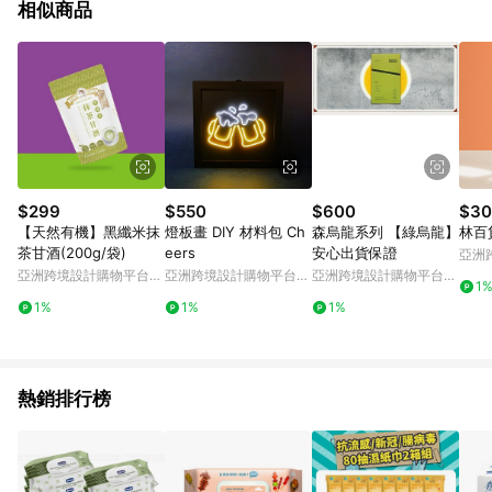
相似商品
$299
$550
$600
$30
【天然有機】黑纖米抹
燈板畫 DIY 材料包 Ch
森烏龍系列 【綠烏龍】
林百貨
茶甘酒(200g/袋)
eers
安心出貨保證
亞洲
Pinko
亞洲跨境設計購物平台
亞洲跨境設計購物平台
亞洲跨境設計購物平台
1
Pinkoi
Pinkoi
Pinkoi
1%
1%
1%
熱銷排行榜