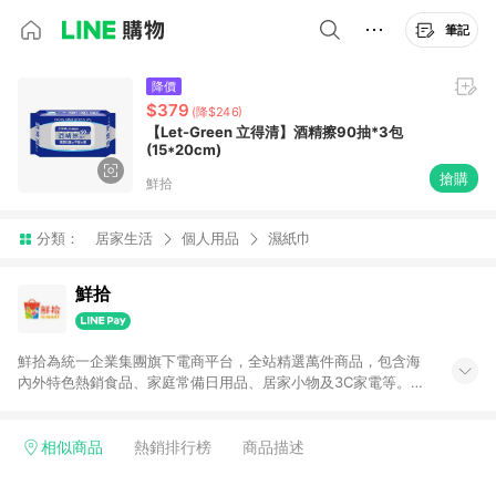
筆記
降價
$379
(降$246)
【Let-Green 立得清】酒精擦90抽*3包
(15*20cm)
搶購
鮮拾
分類：
居家生活
個人用品
濕紙巾
鮮拾
鮮拾為統一企業集團旗下電商平台，全站精選萬件商品，包含海
內外特色熱銷食品、家庭常備日用品、居家小物及3C家電等。全
站滿$399即享免運、限量破盤折價券天天有、新客再送驚喜購物
金!以最實在的價格、最完善的售後服務，讓你聰明找新鮮，天天
有好康。LINE好友招募中搜尋@10mart。 ＊特定 iPhone17 將不
相似商品
熱銷排行榜
商品描述
予回饋，回饋%數以LINE購物通知為主