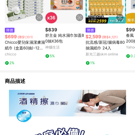
$839
$99
降價
降價
舒主金 純水濕巾加蓋8
春風
$699
$2,599
(降$1,101)
(降$4,121)
0抽X36包
200
Chicco嬰兒保濕潔膚濕
抗流感/新冠/腸病毒80
神腦生活
Yah
紙巾 (盒蓋60抽)-12入
抽濕紙巾 24入
(箱購)
chicco
新光三越skm online
5%
0.
2%
1%
商品描述