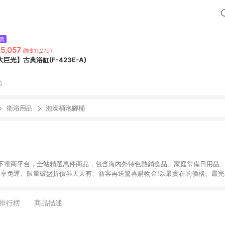
價
5,057
(降$11,270)
大巨光】古典浴缸(F-423E-A)
拾
衛浴用品
泡澡桶泡腳桶
下電商平台，全站精選萬件商品，包含海內外特色熱銷食品、家庭常備日用品、
9即享免運、限量破盤折價券天天有、新客再送驚喜購物金!以最實在的價格、最
康。LINE好友招募中搜尋@10mart。 ＊特定 iPhone17 將不予回饋，回饋
排行榜
商品描述