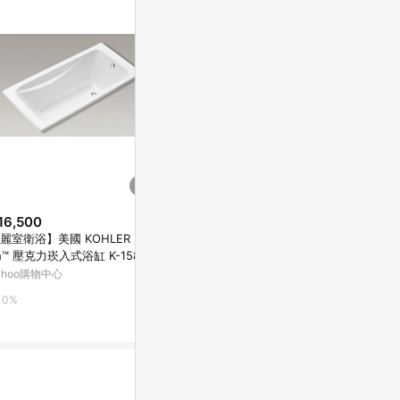
16,500
$25,000
$29,000
麗室衛浴】美國 KOHLER Rea
【麗室衛浴】BATHTUB WORLD
【麗室衛浴】BA
h™ 壓克力崁入式浴缸 K-15847
D-060 壓克力 獨立造型缸 160*
流線造型壓克力獨
-0
80*58CM
60*80*55cm
ahoo購物中心
Yahoo購物中心
Yahoo購物中
0%
0%
0%