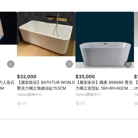
$32,000
$35,000
$
力人造石
【麗室衛浴】BATHTUB WORLD
【麗室衛浴】國產 B99686 壓克
【
CM
壓克力獨立無縫浴缸153CM
力獨立造型缸 160*80*60CM 新
c
款上市
T
Yahoo購物中心
Yahoo購物中心
Y
0%
0%