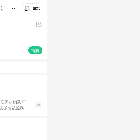
筆記
搶購
居家小物及3C
完善的售後服務，
%數以LINE購物