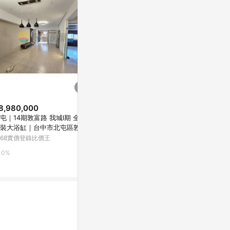
8,980,000
降價
降價
屯｜14期敦富路 我城Ⅰ期 全新
$736
$299
(降$184)
(降$191
裝大浴缸｜台中市北屯區敦富
泡腳桶保溫桶304不銹鋼洗腳桶
FUGU BEA
168實價登錄比價王
過小腿泡腳盆商用家用大容量足
腳桶(1入)
浴桶
東森購物 ETMall
小三美日官網
0%
0.5%
0%