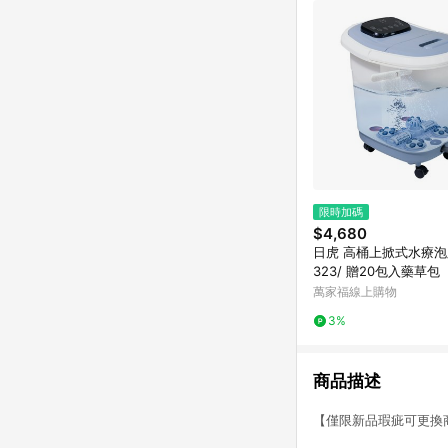
限時加碼
$4,680
日虎 高桶上掀式水療泡腳
323/ 贈20包入藥草包
萬家福線上購物
3%
商品描述
【僅限新品瑕疵可更換