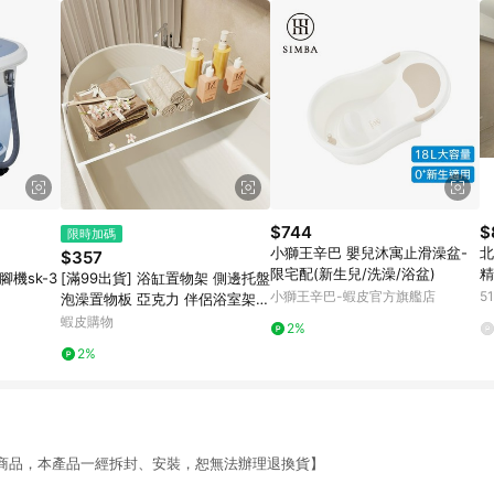
$744
$
限時加碼
小獅王辛巴 嬰兒沐寓止滑澡盆-
北
$357
限宅配(新生兒/洗澡/浴盆)
精
機sk-3
[滿99出貨] 浴缸置物架 側邊托盤
路
小獅王辛巴-蝦皮官方旗艦店
5
泡澡置物板 亞克力 伴侶浴室架子
浴桶多功能支架
蝦皮購物
2%
2%
商品，本產品一經拆封、安裝，恕無法辦理退換貨】