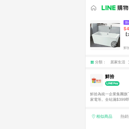
降
$4
【
鮮
分類：
居家生活
鮮拾
鮮拾為統一企業集團旗
家電等。全站滿$39
讓你聰明找新鮮，天天有好
通知為主
相似商品
熱銷