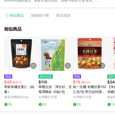
內外特色熱銷食品、家庭常備日用品、居家小物及3C家電等。全
站滿$399即享免運、限量破盤折價券天天有、新客再送驚喜購物
金!以最實在的價格、最完善的售後服務，讓你聰明找新鮮，天天
有好康。LINE好友招募中搜尋@10mart。 ＊特定 iPhone17 將不
相似商品
熱銷排行榜
商品描述
予回饋，回饋%數以LINE購物通知為主
相似商品
降價
限時加碼
降價
限時
$49
$110
$79
$24
(降$10)
(降$10)
爭鮮有機甘栗仁（純
華耀生技「津甘好」甘
統一生機 有機甘栗150
【米森
素）
莓潤喉錠 30錠/包
公克/包 即日起特惠至8
加糖蔓
月28日數量有限售完為
包)
康是美網購eShop
台灣樂天市場
台灣樂天市場
蝦皮
止
2%
5%
5%
1