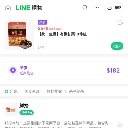
筆記
降價
$578
(降$182)
【統一生機】有機甘栗10件組
搶購
鮮拾
降價
$182
近期最省
分類：
美食生鮮
餅乾零嘴
果乾堅果
鮮拾
鮮拾為統一企業集團旗下電商平台，全站精選萬件商品，包含海