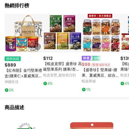
熱銷排行榜
$112
$13
限時加碼
【蝦皮直營】盛香珍 高
【蝦
$98
$889
(雙重省$182)
級堅果系列 腰果/杏仁
果隨
【盛香珍】堅果罐-腰
【紅布朗】金巧堅果禮
果/杏仁小魚/南瓜籽仁/
燒辣
蝦皮直營_最快當日到
果、夏威夷豆、綜合堅
蝦皮
盒(腰果仁+夏威夷豆
開心果(內有獨立小包
魚/
果、杏仁果、核桃、無
+雙桃果仁)送禮推薦/
蝦皮商城
神腦生活
4%
4
裝) 調味堅果
味小
調味堅果、藍莓、蔓越
年節/春節/過年/新年/
1%
2%
莓｜官方旗艦店 活動賣
新春
場 超取限10罐S
商品描述