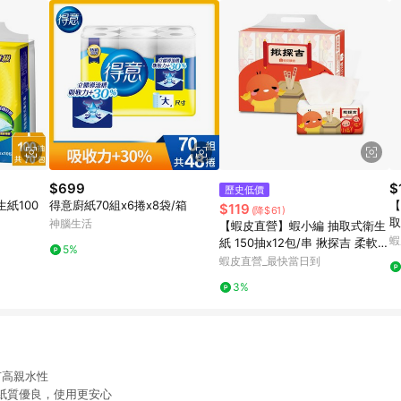
$699
$
歷史低價
紙100
得意廚紙70組x6捲x8袋/箱
【
$119
(降$61)
取
神腦生活
【蝦皮直營】蝦小編 抽取式衛生
串
蝦
紙 150抽x12包/串 揪探吉 柔軟
5%
居家
蝦皮直營_最快當日到
3%
有高親水性
紙質優良，使用更安心