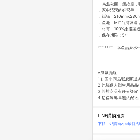
．高溫殺菌，無紙塵，
．家中清潔的好幫手
．紙幅：210mmx230m
．產地：MIT台灣製造
．材質：100%紙漿製
．保存期限：5年
******* 本產品於
※溫馨提醒:
1.如因非商品瑕疵而
2.此屬個人衛生用品品
3.若對商品有任何疑
4.恕偏遠地區無法配送
LINE購物推薦
下載LINE購物App
最新活