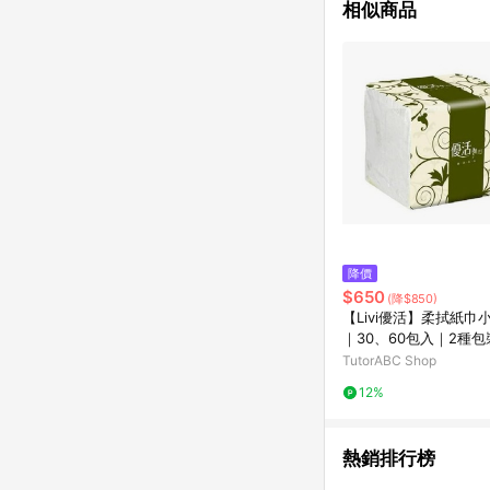
相似商品
降價
$650
(降$850)
【Livi優活】柔拭紙巾
｜30、60包入｜2種包
機出貨
TutorABC Shop
12%
熱銷排行榜