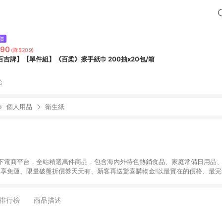
價
790
(降$209)
百吉牌】【單件組】《百柔》擦手紙巾 200抽x20包/箱
拾
個人用品
衛生紙
下電商平台，全站精選萬件商品，包含海內外特色熱銷食品、家庭常備日用品、
9即享免運、限量破盤折價券天天有、新客再送驚喜購物金!以最實在的價格、最
康。LINE好友招募中搜尋@10mart。 ＊特定 iPhone17 將不予回饋，回饋
排行榜
商品描述