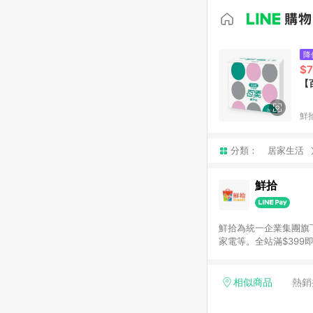
降
$
【
鮮
分類：
居家生活
鮮拾
鮮拾為統一企業集團旗
家電等。全站滿$39
讓你聰明找新鮮，天天有好
通知為主
相似商品
熱銷