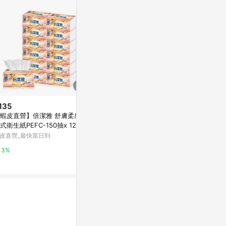
135
$119
$139
蝦皮直營】倍潔雅 舒膚柔感抽
【蝦皮直營】倍潔雅 柔軟舒適抽
【蝦皮直營】
式衛生紙PEFC-150抽x 12包/
取式衛生紙PEFC-150抽x10包/
抽取式衛生紙10
 抽取衛生紙
串 原生紙漿
FC 天然 柔軟
皮直營_最快當日到
蝦皮直營_最快當日到
蝦皮直營_最快
3%
3%
3%