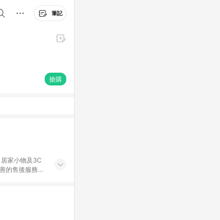
筆記
搶購
居家小物及3C
完善的售後服務，
%數以LINE購物