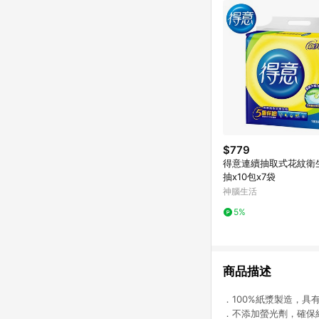
$779
得意連續抽取式花紋衛生
抽x10包x7袋
神腦生活
5%
商品描述
．100%紙漿製造，具
．不添加螢光劑，確保