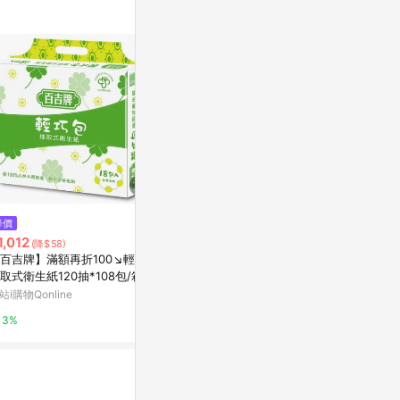
$799
$480
降價
舒潔Kleenex精巧餐巾紙/90017
萬歲牌 米菓同樂
1,012
(降$58)
N/150抽/60包/箱
Yahoo購物中
百吉牌】滿額再折100↘輕巧包
史泰博台灣
取式衛生紙120抽*108包/箱61
0.3%
-廠商直送
站i購物Qonline
2%
3%