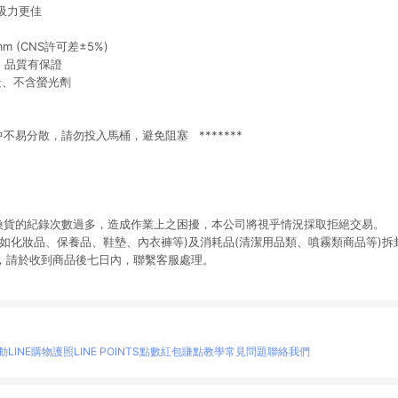
吸力更佳
m (CNS許可差±5%)
，品質有保證
造、不含螢光劑
水中不易分散，請勿投入馬桶，避免阻塞 *******
退換貨的紀錄次數過多，造成作業上之困擾，本公司將視乎情況採取拒絕交易。
(如化妝品、保養品、鞋墊、內衣褲等)及消耗品(清潔用品類、噴霧類商品等)
慮，請於收到商品後七日內，聯繫客服處理。
。
動
LINE購物護照
LINE POINTS點數紅包
賺點教學
常見問題
聯絡我們