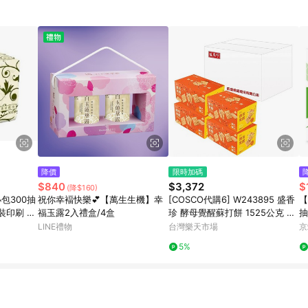
降價
限時加碼
$840
$3,372
$
(降$160)
小包300抽
祝你幸褔快樂💕【萬生生機】幸
[COSCO代購6] W243895 盛香
【
裝印刷 隨
福玉露2入禮盒/4盒
珍 酵母覺醒蘇打餅 1525公克 X
抽
4盒 2 組
8
LINE禮物
台灣樂天市場
京
5%