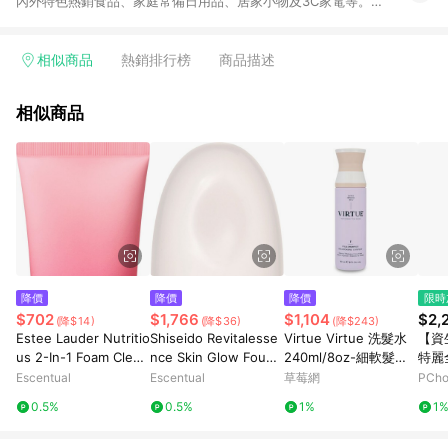
內外特色熱銷食品、家庭常備日用品、居家小物及3C家電等。全
站滿$399即享免運、限量破盤折價券天天有、新客再送驚喜購物
金!以最實在的價格、最完善的售後服務，讓你聰明找新鮮，天天
有好康。LINE好友招募中搜尋@10mart。 ＊特定 iPhone17 將不
相似商品
熱銷排行榜
商品描述
予回饋，回饋%數以LINE購物通知為主
相似商品
降價
降價
降價
限時
$702
$1,766
$1,104
$2,
(降$14)
(降$36)
(降$243)
Estee Lauder Nutritio
Shiseido Revitalesse
Virtue Virtue 洗髮水
【資
us 2-In-1 Foam Clean
nce Skin Glow Found
240ml/8oz-細軟髮質
特麗全
ser 125ml
ation 30ml Shell 160
洗髮精
ml
Escentual
Escentual
草莓網
PCh
0.5%
0.5%
1%
1