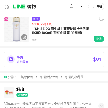
筆記
降價
$1,182
(降$91)
【SHISEIDO 資生堂】莉薇特麗 全效乳液
EX(II)(100ml)(印有會員禮)(公司貨)
搶購
鮮拾
降價
$91
近期最省
分類：
美妝保養
專櫃臉部保養
專櫃乳液乳霜
鮮拾
鮮拾為統一企業集團旗下電商平台，全站精選萬件商品，包含海