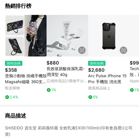
熱銷排行榜
$880
$99
限時加碼
限時加碼
長效玻尿酸保濕乳霜-
Tech
$358
$2,680
潤澤型 40g
殼，適
塗鴉小動物 掛繩手機殼
Arc Pulse iPhone 15
(Ma
亞洲跨境設計購物平台
App
Magsafe磁吸 360支架
Pro 手機殼 消光黑
Pinkoi
iPhone 17 16 15 14 13
蝦皮購物
微風精品線上
1%
1
Pro Max手機殼
2.4%
5%
商品描述
SHISEIDO 資生堂 莉莉薇特麗 全效乳液EX(II)(100ml)(印有會員禮)(公司
貨)