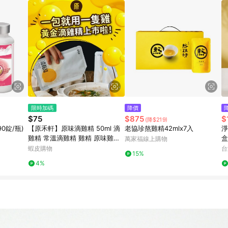
限時加碼
降價
$75
$875
$
(降$219)
0錠/瓶)
【原禾軒】原味滴雞精 50ml 滴
老協珍熬雞精42mlx7入
淨
雞精 常溫滴雞精 雞精 原味雞精
盒
萬家福線上購物
常溫雞精 原禾軒滴雞精
蝦皮購物
台
15%
4%