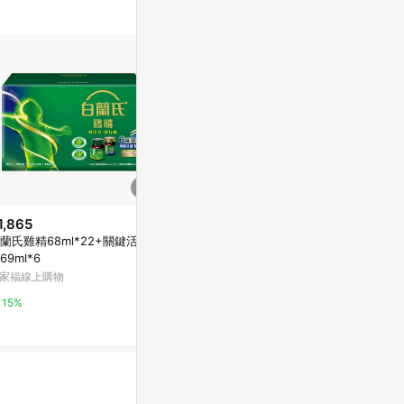
1,865
降價
蘭氏雞精68ml*22+關鍵活躍
$585
$399
(雙重省$
(降$100)
69ml*6
[家速配]白蘭
白蘭氏 雞精 (70g/8入/單盒)【杏
家福線上購物
2
一】
萬家福線上購
台灣樂天市場
15%
10%
5%