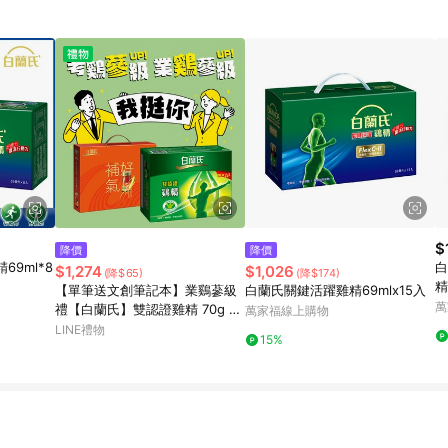
$
降價
降價
9ml*8
白
$1,274
$1,026
(降$65)
(降$174)
精
【單筆送文創筆記本】業鷄蔘級
白蘭氏關鍵活躍雞精69mlx15入
萬
禮【白蘭氏】雙認證雞精 70g 12
萬家福線上購物
瓶+養蔘飲 順口回甘 60ml 7入
LINE禮物
15%
(補氣固氣送禮首選)