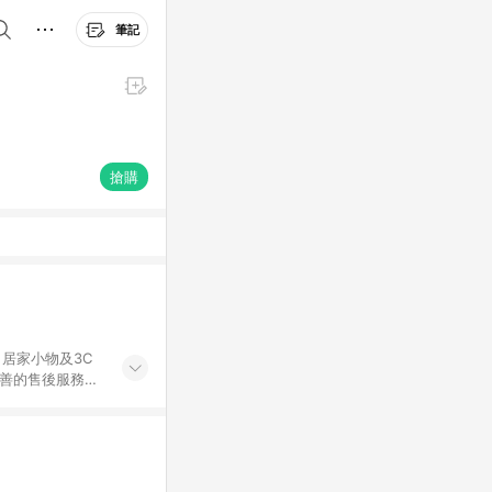
筆記
搶購
居家小物及3C
完善的售後服務，
%數以LINE購物