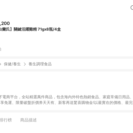
,200
白蘭氏】關鍵活躍雞精 71gx8瓶/4盒
拾
保健/養生
養生調理食品
下電商平台，全站精選萬件商品，包含海內外特色熱銷食品、家庭常備日用品、
9即享免運、限量破盤折價券天天有、新客再送驚喜購物金!以最實在的價格、最
康。LINE好友招募中搜尋@10mart。 ＊特定 iPhone17 將不予回饋，回饋
排行榜
商品描述