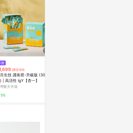
降價
限時加碼
降價
1,699
$889
$4,030
(降$189)
(降$
旦生技 護衛君-升級版 (30入/
COSTCO好市多 白蘭氏旭沛蜆精
【6年根高麗
) | 高活性 IgY【杏一】
60ml*20瓶整盒
麗蔘粉EVERYT
(效期:2028/1
灣樂天市場
蝦皮購物
正官庄-NO1
5%
4%
2%