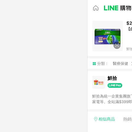
$2
【
鮮
分類：
醫療保健
鮮拾
鮮拾為統一企業集團旗
家電等。全站滿$39
讓你聰明找新鮮，天天有好
通知為主
相似商品
熱銷