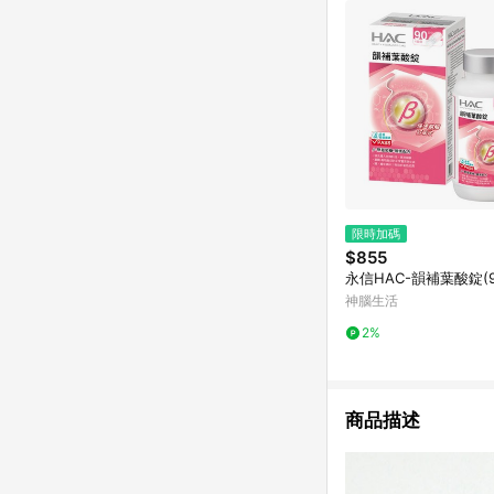
限時加碼
$855
永信HAC-韻補葉酸錠(9
神腦生活
2%
商品描述