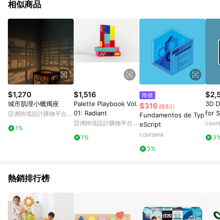
相似商品
$1,270
$1,516
$2,
降價
城市肌理小蠟燭座
Palette Playbook Vol.
3D D
$316
(降$3)
01: Radiant
for 
亞洲跨境設計購物平台
Fundamentos de Typ
cati
Pinkoi
亞洲跨境設計購物平台
cour
eScript
1%
Pinkoi
coursera
1%
3
3%
熱銷排行榜