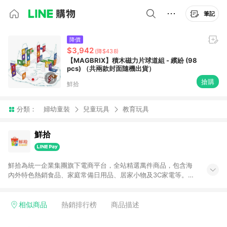
筆記
降價
$3,942
(降$438)
【MAGBRIX】積木磁力片球道組 - 繽紛 (98
pcs) （共兩款封面隨機出貨）
搶購
鮮拾
分類：
婦幼童裝
兒童玩具
教育玩具
鮮拾
鮮拾為統一企業集團旗下電商平台，全站精選萬件商品，包含海
內外特色熱銷食品、家庭常備日用品、居家小物及3C家電等。全
站滿$399即享免運、限量破盤折價券天天有、新客再送驚喜購物
金!以最實在的價格、最完善的售後服務，讓你聰明找新鮮，天天
有好康。LINE好友招募中搜尋@10mart。 ＊特定 iPhone17 將不
相似商品
熱銷排行榜
商品描述
予回饋，回饋%數以LINE購物通知為主