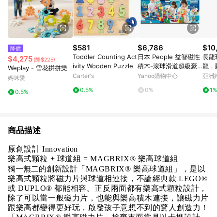
$581
$6,786
$10
降價
Toddler Counting Act
日本 People 益智磁性
長龍
$4,275
(降$225)
ivity Wooden Puzzle
積木-滾球滑道超級豪
龍，
Weplay - 雪花拼拼樂
華組DX
想生
Carter's
Yahoo購物中心
亞洲
媽咪愛
Pinko
0.5%
0%
1
0.5%
商品描述
原創設計 Innovation
樂高式顆粒 + 球道組 = MAGBRIX® 樂高球道組
獨一無二的創新設計
「MAGBRIX® 樂高球道組」，是以
樂高式顆粒將磁力片與球道相連接，不論經典款 LEGO®
或 DUPLO® 都能相容。正反兩面都有樂高式顆粒設計，
除了可以當一般磁力片，也能與樂高積木連接，讓磁力片
跟樂高都變得更好玩，啟發孩子意想不到的驚人創造力！