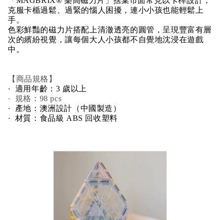
「MAGBRIX® 樂高磁力片」捨棄市面常見以卡榫設計，
克服卡楯過鬆、過緊的惱人困擾，連小小孩也能輕鬆上
手。
色彩鮮豔的磁力片搭配上清澈透亮的圓管，呈現豐富有層
次的繽紛視覺，讓每個大人小孩都不自覺地沈浸在遊戲
中。
【商品規格】
· 適用年齡：3 歲以上
· 規格：98 pcs
· 產地：澳洲設計（中國製造）
· 材質：食品級 ABS 回收塑料