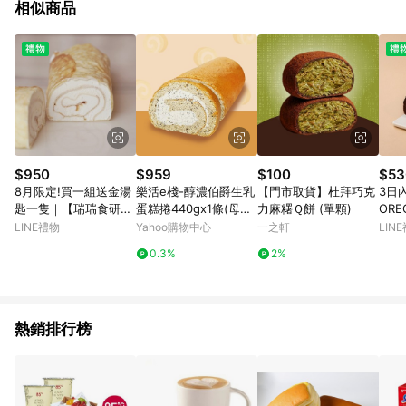
相似商品
$950
$959
$100
$53
8月限定!買一組送金湯
樂活e棧-醇濃伯爵生乳
【門市取貨】杜拜巧克
3日
匙一隻｜【瑞瑞食研
蛋糕捲440gx1條(母親
力麻糬Ｑ餅 (單顆)
OR
所】宮廷千層捲-經典
節 父親節 生日蛋糕)
LINE禮物
Yahoo購物中心
一之軒
LIN
原味
0.3%
2%
熱銷排行榜