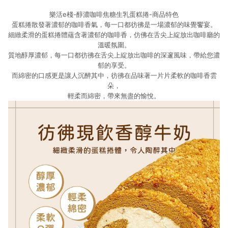
樂活e棧-醇濃咖啡焦糖生乳蛋糕捲-商品特色
蛋糕捲散發著濃郁的咖啡香氣，每一口都彷彿是一場濃郁的味覺饗宴。
細緻柔滑的蛋糕捲體蘊含著濃郁的咖啡香，仿佛在舌尖上綻放出咖啡廳的
溫暖氛圍。
質地醇厚濃郁，每一口都彷彿在舌尖上綻放出咖啡的深邃風味，帶給您濃
郁的享受。
而綿密的口感更是讓人沉醉其中，彷彿在品味著一片片柔軟的咖啡香雲
朵，
輕柔而綿密，帶來無盡的愉悅。