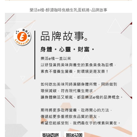
樂活e棧-醇濃咖啡焦糖生乳蛋糕捲-品牌故事