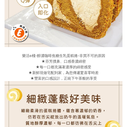
樂活e棧-醇濃咖啡焦糖生乳蛋糕捲-非買不可的原因
★芬芳撲鼻、口感香濃綿密
★每一口都充滿著濃厚的綿密感受
★新鮮現做宅配到家，為您傳遞驚喜零時差
★豐富的口感設計，正統下午茶般的享受