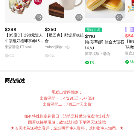
$298
$250
限時加碼
【85度C】298元雙人
【星巴克】那堤蛋糕組
$54
$110
午茶組好禮即享券(50
合
【蝦
[帕莎蒂娜] 綜合大理石
元飲品*2+99元蛋糕*
東森購物 ETMall
Yahoo購物中心
TA
(4入)
2)
國超
蝦皮
萬家福線上購物
0%
0%
備 
6
1%
商品描述
蛋糕出貨區間為：
出貨區間一：4/29(三)~5/7(四)
出貨區間二：7個工作天出貨
如有特殊指定到貨日，請填寫於備註欄或地址後方
因蛋糕接單現做，故無法指定下單隔天送達哦
★若需求為送禮之客戶，請註明寄件人資料，以利收件人知悉。★