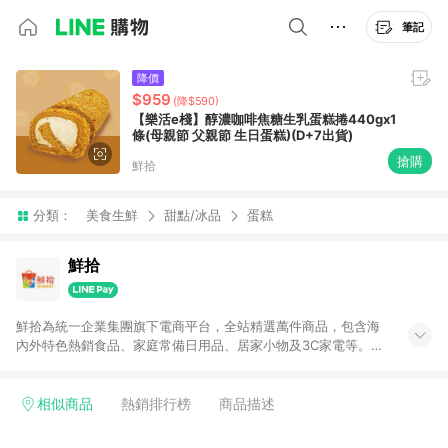
筆記
降價
$959
(降$590)
【樂活e棧】醇濃咖啡焦糖生乳蛋糕捲440gx1
條(母親節 父親節 生日蛋糕)(D+7出貨)
搶購
鮮拾
分類：
美食生鮮
甜點/冰品
蛋糕
鮮拾
鮮拾為統一企業集團旗下電商平台，全站精選萬件商品，包含海
內外特色熱銷食品、家庭常備日用品、居家小物及3C家電等。全
站滿$399即享免運、限量破盤折價券天天有、新客再送驚喜購物
金!以最實在的價格、最完善的售後服務，讓你聰明找新鮮，天天
有好康。LINE好友招募中搜尋@10mart。 ＊特定 iPhone17 將不
相似商品
熱銷排行榜
商品描述
予回饋，回饋%數以LINE購物通知為主