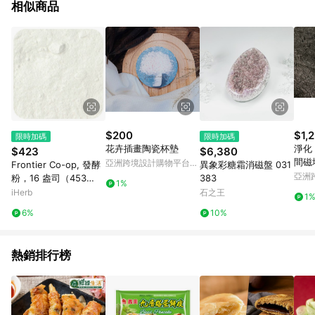
相似商品
$200
$1,
限時加碼
限時加碼
花卉插畫陶瓷杯墊
淨化
$423
$6,380
間磁
亞洲跨境設計購物平台
Frontier Co-op, 發酵
異象彩糖霜消磁盤 031
淨化
Pinkoi
亞洲
粉，16 盎司（453
383
1%
Pinko
克）
iHerb
石之王
1
6%
10%
熱銷排行榜