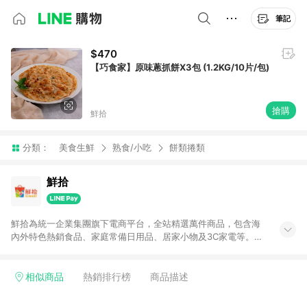
筆記
$470
【巧食家】原味蔥抓餅X3包 (1.2KG/10片/包)
搶購
鮮拾
分類：
美食生鮮
熟食/小吃
餅類捲類
鮮拾
鮮拾為統一企業集團旗下電商平台，全站精選萬件商品，包含海
內外特色熱銷食品、家庭常備日用品、居家小物及3C家電等。全
站滿$399即享免運、限量破盤折價券天天有、新客再送驚喜購物
金!以最實在的價格、最完善的售後服務，讓你聰明找新鮮，天天
有好康。LINE好友招募中搜尋@10mart。 ＊特定 iPhone17 將不
相似商品
熱銷排行榜
商品描述
予回饋，回饋%數以LINE購物通知為主