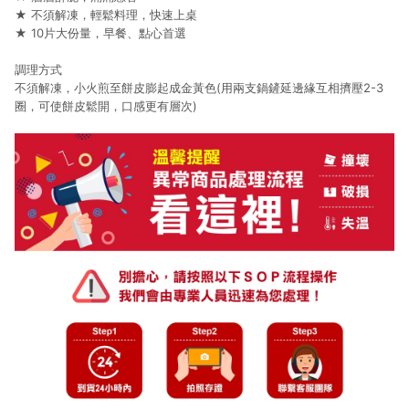
★ 不須解凍，輕鬆料理，快速上桌
★ 10片大份量，早餐、點心首選
調理方式
不須解凍，小火煎至餅皮膨起成金黃色(用兩支鍋鏟延邊緣互相擠壓2-3
圈，可使餅皮鬆開，口感更有層次)