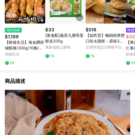
$33
$518
限時加碼
降價
[家速配]義美九層塔蛋
【如邑堂】暢銷經典雙
$1,199
$32
餅皮205g
口味太陽餅－原味3入&
【鮮綠生活】海金鑽府
【興
鐵觀音3入
萬家福線上購物
亞洲跨境設計購物平台
城蝦捲(300g/10條/盒
仁卷(
Pinkoi
共8盒)
神腦生活
鮮食
1%
1%
2%
3
商品描述