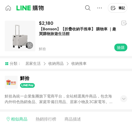
筆記
$2,180
【Bonson】【折疊收納手推車】 購物車 ｜趣
買購物旅遊生活館
搶購
鮮拾
分類：
居家生活
收納用品
收納推車
鮮拾
鮮拾為統一企業集團旗下電商平台，全站精選萬件商品，包含海
內外特色熱銷食品、家庭常備日用品、居家小物及3C家電等。全
站滿$399即享免運、限量破盤折價券天天有、新客再送驚喜購物
金!以最實在的價格、最完善的售後服務，讓你聰明找新鮮，天天
有好康。LINE好友招募中搜尋@10mart。 ＊特定 iPhone17 將不
相似商品
熱銷排行榜
商品描述
予回饋，回饋%數以LINE購物通知為主