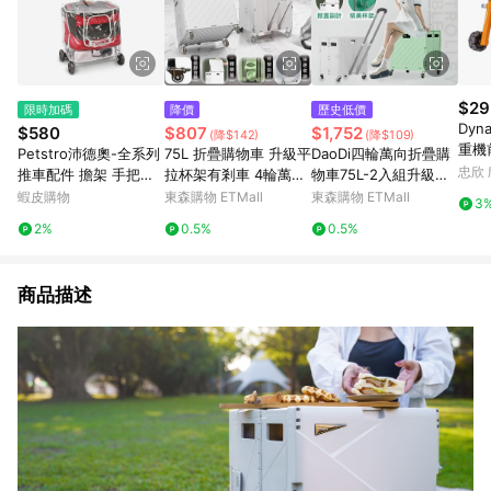
$29
限時加碼
降價
歷史低價
Dyn
$580
$807
$1,752
(降$142)
(降$109)
重機
Petstro沛德奧-全系列
75L 折疊購物車 升級平
DaoDi四輪萬向折疊購
忠欣
推車配件 擔架 手把套
拉杯架有剎車 4輪萬向
物車75L-2入組升級可
雨罩 原廠公司貨 外出
輪款
平拉杯架款收納車(手
蝦皮購物
東森購物 ETMall
東森購物 ETMall
3
用品 🔹毛大二寵物店🔹
推車 買菜車 菜籃車 收
2%
0.5%
0.5%
納箱 摺疊購物車 露營
車)
商品描述