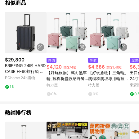
相似商品
$29,800
降價
降價
歷史
BRIEFING 24吋 HARD
$4,120
$4,686
$6,
(降$748)
(降$1,406)
CASE H-60旅行箱 行
【好玩旅物】萬向煞車
【好玩旅物】三角輪_
出口
李箱-黑色
PChome 24h購物
輪_拉桿折疊收納野餐
爬樓梯爬坡專用輪拉桿
24
購物推車萬向煞車輪_
折疊收納野餐購物推車
箱男
特力屋
特力屋
東森購
1%
軍綠
三角輪_軍綠
0%
0%
0.
熱銷排行榜