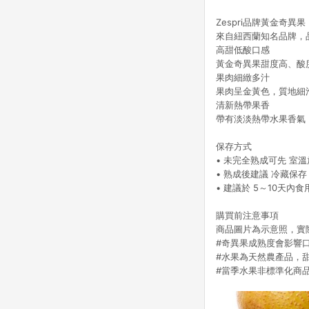
Zespri品牌黃金奇異果
來自紐西蘭知名品牌，
高甜低酸口感
黃金奇異果甜度高、酸
果肉細緻多汁
果肉呈金黃色，質地細
清新熱帶果香
帶有淡淡熱帶水果香氣
保存方式
• 未完全熟成可先 室
• 熟成後建議 冷藏保
• 建議於 5～10天內
購買前注意事項
商品圖片為示意照，實
#奇異果成熟度會影響
#水果為天然農產品，
#當季水果非標準化商