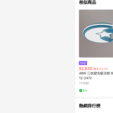
相似商品
降價
$2,830
(降$14,170)
48W 三色變光吸頂燈 B2
12-2472
YP燈飾
5%
熱銷排行榜