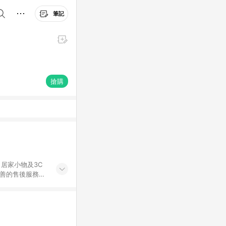
筆記
搶購
居家小物及3C
完善的售後服務，
%數以LINE購物