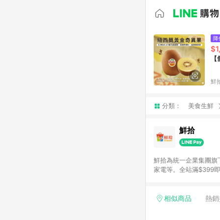
降
$1
【
鮮
分類：
美食生鮮
鮮拾
鮮拾為統一企業集團旗
家電等。全站滿$39
讓你聰明找新鮮，天天有好
通知為主
相似商品
熱銷