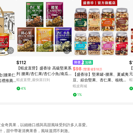
$112
$
【蝦皮直營】盛香珍 高級堅果系
【
$98
(雙重省$182)
列 腰果/杏仁果/杏仁小魚/南瓜籽
元
【盛香珍】堅果罐-腰果、夏威夷
盒(腰果仁
仁/開心果(內有獨立小包裝) 調味
小
蝦皮直營_最快當日到
豆、綜合堅果、杏仁果、核桃、
蝦
送禮推薦/
堅果
干
無調味堅果、藍莓、蔓越莓｜官
新春
蝦皮商城
4%
方旗艦店 活動賣場 超取限10罐S
1%
ri 黃金奇異果，以細緻口感與高甜風味受到許多人喜愛。
汁，甜中帶著清爽果香，風味溫潤不刺激。