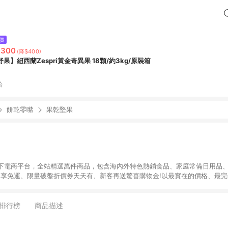
價
,300
(降$400)
舒果】紐西蘭Zespri黃金奇異果 18顆/約3kg/原裝箱
拾
餅乾零嘴
果乾堅果
下電商平台，全站精選萬件商品，包含海內外特色熱銷食品、家庭常備日用品、
9即享免運、限量破盤折價券天天有、新客再送驚喜購物金!以最實在的價格、最
康。LINE好友招募中搜尋@10mart。 ＊特定 iPhone17 將不予回饋，回饋
排行榜
商品描述