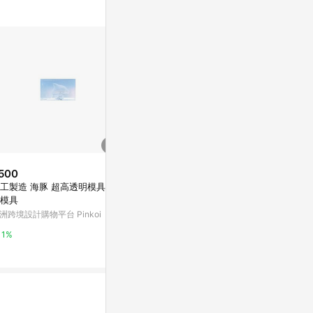
500
$8,490
限時加碼
工製造 海豚 超高透明模具 矽
Galaxy Tab A9+ 128G 銀
$288
模具
SAMSUNG 三星商城
X-FREE【炫
洲跨境設計購物平台 Pinkoi
附螺絲 國際六孔 碟盤6孔
0%
煞盤片 自行車
蝦皮購物
1%
5】
1%