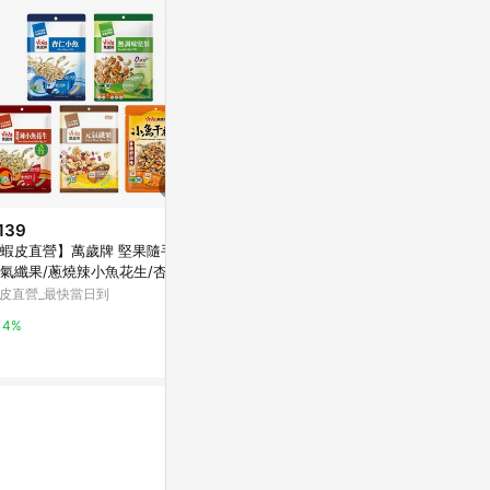
139
歷史低價
降價
蝦皮直營】萬歲牌 堅果隨手包
$589
$439
(降$110)
(降$89)
氣纖果/蔥燒辣小魚花生/杏仁
萬歲牌 繁花盛開綜合堅果禮盒
[家速配]【限量
魚/無調味堅果/椒麻風味小魚
皮直營_最快當日到
(原味珍珠開心果+鹽之花綜合果
每日堅果35gx
花生
加贈什穀杏仁堅果飲)
Yahoo購物中心
萬家福線上購
4%
0.3%
1%