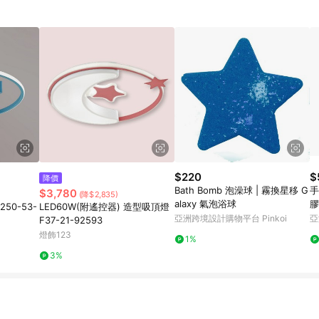
$220
$
降價
Bath Bomb 泡澡球 | 霧換星移 G
手
$3,780
(降$2,835)
alaxy 氣泡浴球
膠
50-53-
LED60W(附遙控器) 造型吸頂燈
亞洲跨境設計購物平台 Pinkoi
亞
F37-21-92593
燈飾123
1%
3%