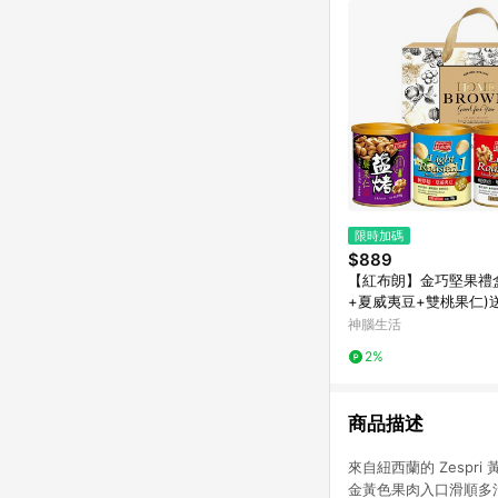
限時加碼
$889
【紅布朗】金巧堅果禮
+夏威夷豆+雙桃果仁)
年節/春節/過年/新年/
神腦生活
2%
商品描述
來自紐西蘭的 Zesp
金黃色果肉入口滑順多