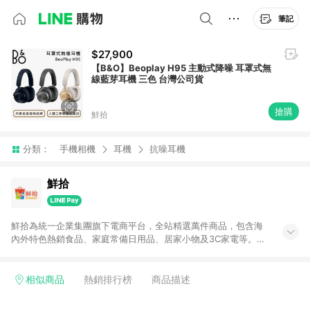
筆記
$27,900
【B&O】Beoplay H95 主動式降噪 耳罩式無
線藍芽耳機 三色 台灣公司貨
搶購
鮮拾
分類：
手機相機
耳機
抗噪耳機
鮮拾
鮮拾為統一企業集團旗下電商平台，全站精選萬件商品，包含海
內外特色熱銷食品、家庭常備日用品、居家小物及3C家電等。全
站滿$399即享免運、限量破盤折價券天天有、新客再送驚喜購物
金!以最實在的價格、最完善的售後服務，讓你聰明找新鮮，天天
有好康。LINE好友招募中搜尋@10mart。 ＊特定 iPhone17 將不
相似商品
熱銷排行榜
商品描述
予回饋，回饋%數以LINE購物通知為主