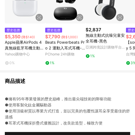
$2,837
歷史低價
歷史低價
歷史
無線主動式抗噪兒童安
$5,350
$7,790
$2,
(降$140)
(降$1,000)
全耳機-黑色
Apple蘋果AirPods 4
Beats Powerbeats Pr
【so
亞洲跨境設計購物平台
真無線藍牙耳機主動式
o 2 運動入耳式耳機-極
y 
Pinkoi
降噪款
速黑
機 
Yahoo購物中心
PChome 24h購物
台灣
1%
0%
1%
3
商品描述
●擁有95年專業發展的歷史巔峰，推出最尖端技術的降噪功能
●使用客製化鈦金屬驅動器
●使用頂級材質以專業方式打造，並以完美的包覆性讓耳朵享受最佳的舒
適感
●耳罩式耳機採折疊式優雅設計，改良款造型，極致方便