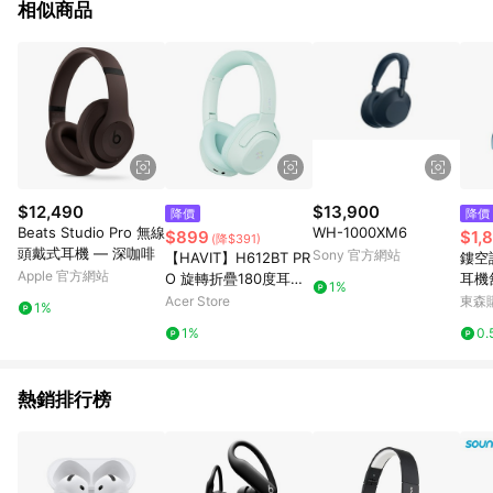
相似商品
$12,490
$13,900
降價
降價
Beats Studio Pro 無線
WH-1000XM6
$899
$1,
(降$391)
頭戴式耳機 — 深咖啡
Sony 官方網站
【HAVIT】H612BT PR
鏤空
Apple 官方網站
O 旋轉折疊180度耳罩
耳機
1%
式耳機 綠色
透氣
Acer Store
東森購
1%
1%
0.
熱銷排行榜