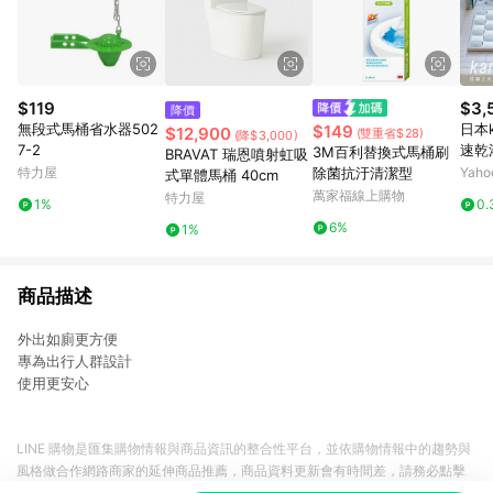
$119
$3,
降價
無段式馬桶省水器502
日本k
$149
$12,900
(雙重省$28)
(降$3,000)
7-2
速乾
3M百利替換式馬桶刷
BRAVAT 瑞恩噴射虹吸
特力屋
除菌抗汙清潔型
Yah
式單體馬桶 40cm
萬家福線上購物
特力屋
1%
0.
6%
1%
商品描述
外出如廁更方便
專為出行人群設計
使用更安心
LINE 購物是匯集購物情報與商品資訊的整合性平台，並依購物情報中的趨勢與
風格做合作網路商家的延伸商品推薦，商品資料更新會有時間差，請務必點擊
商品至各合作網路商家，確認現售價與購物條件，一切資訊以合作廠商網頁為