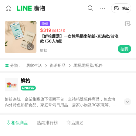
筆記
降價
$319
(降$281)
【鮮拾嚴選】一次性馬桶坐墊紙-直邊款/波浪
款 (50入/組)
搶購
鮮拾
分類：
居家生活
衛浴用品
馬桶馬桶蓋/配件
鮮拾
鮮拾為統一企業集團旗下電商平台，全站精選萬件商品，包含海
內外特色熱銷食品、家庭常備日用品、居家小物及3C家電等。全
站滿$399即享免運、限量破盤折價券天天有、新客再送驚喜購物
金!以最實在的價格、最完善的售後服務，讓你聰明找新鮮，天天
有好康。LINE好友招募中搜尋@10mart。 ＊特定 iPhone17 將不
相似商品
熱銷排行榜
商品描述
予回饋，回饋%數以LINE購物通知為主