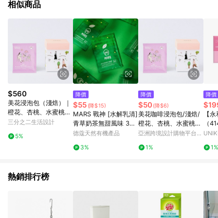
相似商品
$560
降價
降價
降價
美花浸泡包（淺焙）｜
$55
$50
$19
(降$15)
(降$6)
橙花、杏桃、水蜜桃、
MARS 戰神 [水解乳清]
美花咖啡浸泡包/淺焙/
【永
紅茶 10入
三分之二生活設計
青草奶茶無甜風味 35g
橙花、杏桃、水蜜桃、
（4
(MAR007)
紅茶 1/5/10入
12
德蔻天然有機產品
亞洲跨境設計購物平台
UNI
5%
Pinkoi
3%
1%
1
熱銷排行榜